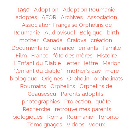
1990
Adoption
Adoption Roumanie
adoptés
AFOR
Archives
Association
Association Française Orphelins de
Roumanie
Audiovisuel
Belgique
birth
mother
Canada
Craiova
création
Documentaire
enfance
enfants
Famille
Film
France
fête des mères
Histoire
L'Enfant du Diable
letter
lettre
Marion
"l'enfant du diable"
mother's day
mère
biologique
Origines
Orphelin
orphelinats
Roumains
Orphelins
Orphelins de
Ceausescu
Parents adoptifs
photographies
Projection
quête
Recherche
retrouvé mes parents
biologiques
Roms
Roumanie
Toronto
Témoignages
Vidéos
voeux