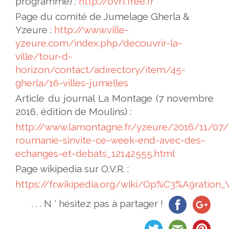
programme) :
http://ovrf.free.fr
Page du comité de Jumelage Gherla &
Yzeure :
http://www.ville-
yzeure.com/index.php/decouvrir-la-
ville/tour-d-
horizon/contact/adirectory/item/45-
gherla/16-villes-jumelles
Article du journal La Montage (7 novembre
2016, édition de Moulins) :
http://www.lamontagne.fr/yzeure/2016/11/07/
roumanie-sinvite-ce-week-end-avec-des-
echanges-et-debats_12142555.html
Page wikipedia sur O.V.R. :
https://fr.wikipedia.org/wiki/Op%C3%A9ration_
. . . N ' hésitez pas à partager !