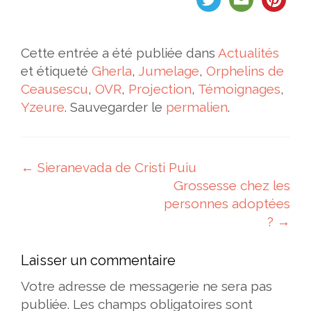
Cette entrée a été publiée dans
Actualités
et étiqueté
Gherla
,
Jumelage
,
Orphelins de
Ceausescu
,
OVR
,
Projection
,
Témoignages
,
Yzeure
. Sauvegarder le
permalien
.
Navigation des articles
←
Sieranevada de Cristi Puiu
Grossesse chez les
personnes adoptées
?
→
Laisser un commentaire
Votre adresse de messagerie ne sera pas
publiée.
Les champs obligatoires sont