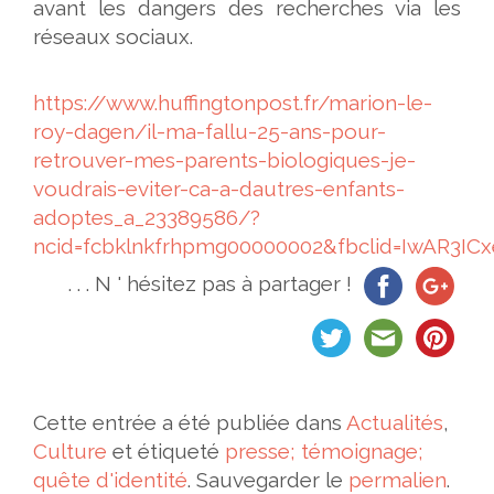
avant les dangers des recherches via les
réseaux sociaux.
https://www.huffingtonpost.fr/marion-le-
roy-dagen/il-ma-fallu-25-ans-pour-
retrouver-mes-parents-biologiques-je-
voudrais-eviter-ca-a-dautres-enfants-
adoptes_a_23389586/?
ncid=fcbklnkfrhpmg00000002&fbclid=IwAR
. . . N ' hésitez pas à partager !
Cette entrée a été publiée dans
Actualités
,
Culture
et étiqueté
presse; témoignage;
quête d'identité
. Sauvegarder le
permalien
.