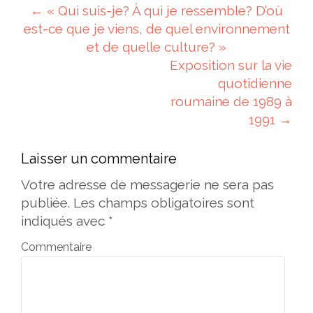
Navigation des articles
←
« Qui suis-je? À qui je ressemble? D’où
est-ce que je viens, de quel environnement
et de quelle culture? »
Exposition sur la vie
quotidienne
roumaine de 1989 à
1991
→
Laisser un commentaire
Votre adresse de messagerie ne sera pas
publiée.
Les champs obligatoires sont
indiqués avec
*
Commentaire