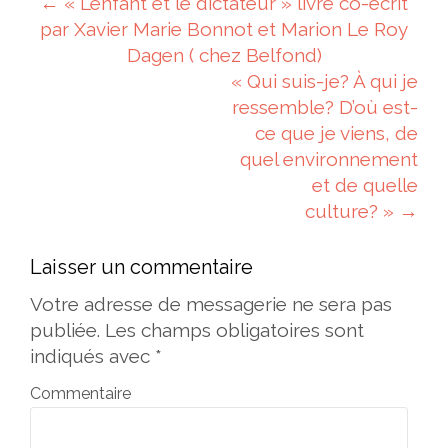
Navigation des articles
←
« L’enfant et le dictateur » livre co-écrit
par Xavier Marie Bonnot et Marion Le Roy
Dagen ( chez Belfond)
« Qui suis-je? À qui je
ressemble? D’où est-
ce que je viens, de
quel environnement
et de quelle
culture? »
→
Laisser un commentaire
Votre adresse de messagerie ne sera pas
publiée.
Les champs obligatoires sont
indiqués avec
*
Commentaire