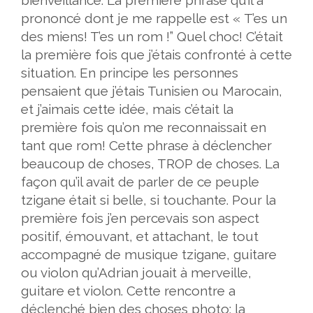
bienveillance. La première phrase qu’il a
prononcé dont je me rappelle est « T’es un
des miens! T’es un rom !” Quel choc! C’était
la première fois que j’étais confronté à cette
situation. En principe les personnes
pensaient que j’étais Tunisien ou Marocain,
et j’aimais cette idée, mais c’était la
première fois qu’on me reconnaissait en
tant que rom! Cette phrase à déclencher
beaucoup de choses, TROP de choses. La
façon qu’il avait de parler de ce peuple
tzigane était si belle, si touchante. Pour la
première fois j’en percevais son aspect
positif, émouvant, et attachant, le tout
accompagné de musique tzigane, guitare
ou violon qu’Adrian jouait à merveille,
guitare et violon. Cette rencontre a
déclenché bien des choses photo: la