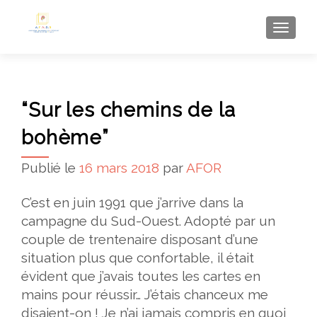
AFFI
“Sur les chemins de la
bohème”
Publié le
16 mars 2018
par
AFOR
C’est en juin 1991 que j’arrive dans la
campagne du Sud-Ouest. Adopté par un
couple de trentenaire disposant d’une
situation plus que confortable, il était
évident que j’avais toutes les cartes en
mains pour réussir… J’étais chanceux me
disaient-on ! Je n’ai jamais compris en quoi