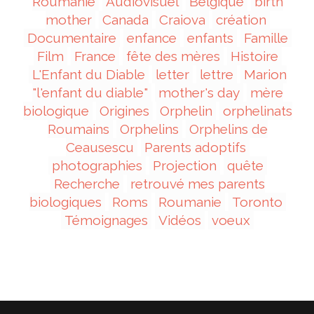
Roumanie
Audiovisuel
Belgique
birth
mother
Canada
Craiova
création
Documentaire
enfance
enfants
Famille
Film
France
fête des mères
Histoire
L'Enfant du Diable
letter
lettre
Marion
"l'enfant du diable"
mother's day
mère
biologique
Origines
Orphelin
orphelinats
Roumains
Orphelins
Orphelins de
Ceausescu
Parents adoptifs
photographies
Projection
quête
Recherche
retrouvé mes parents
biologiques
Roms
Roumanie
Toronto
Témoignages
Vidéos
voeux