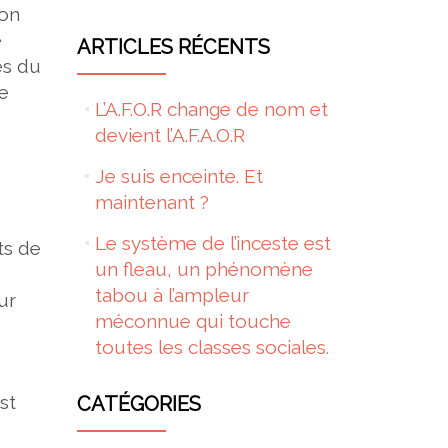
ion
e
ARTICLES RÉCENTS
es du
ie
L’A.F.O.R change de nom et
devient l’A.F.A.O.R
Je suis enceinte. Et
maintenant ?
Le système de l’inceste est
ts de
un fleau, un phénomène
tabou à l’ampleur
ur
méconnue qui touche
toutes les classes sociales.
st
CATÉGORIES