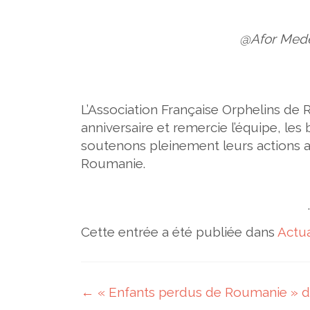
@Afor Mede
L’Association Française Orphelins de
anniversaire et remercie l’équipe, les
soutenons pleinement leurs actions a
Roumanie.
Cette entrée a été publiée dans
Actua
Navigation des articles
←
« Enfants perdus de Roumanie » de