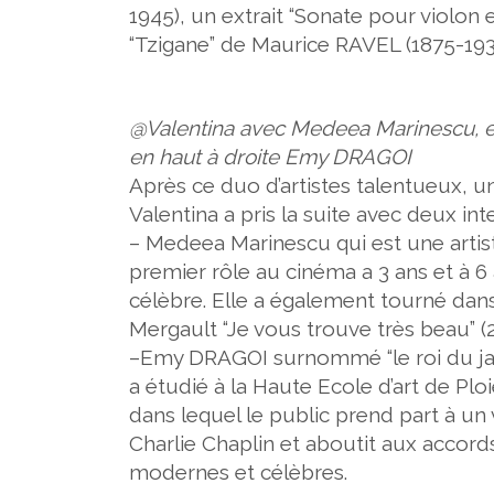
1945),
un extrait
“Sonate pour violon 
“Tzigane” de Maurice RAVEL (1875-193
@Valentina avec Medeea Marinescu, en 
en haut à droite Emy DRAGOI
Après ce duo d’artistes talentueux, 
Valentina a pris la suite avec deux int
–
Medeea Marinescu
qui est une arti
premier rôle au cinéma a 3 ans et à 6 
célèbre. Elle a également tourné dans 
Mergault “
Je vous trouve très beau”
(2
–
Emy DRAGOI
surnommé
“le roi du j
a étudié à la Haute Ecole d’art de Pl
dans lequel le public prend part à un
Charlie Chaplin et aboutit aux acco
modernes et célèbres.