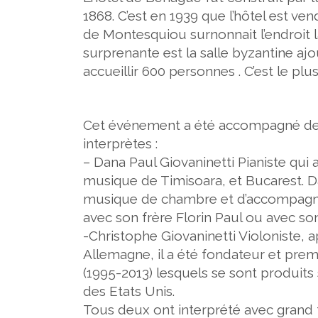
1868.
C’est en 1939 que l’hôtel est ve
de Montesquiou surnonnait l’endroit l
surprenante est la salle byzantine aj
accueillir
600 personnes . C’est le plus
Cet événement a été accompagné de 
interprètes :
–
Dana Paul Giovaninetti
Pianiste qui
musique de Timisoara, et Bucarest
. 
musique de chambre et d’accompag
avec son frère Florin Paul ou avec so
-Christophe Giovaninetti
Violoniste, 
Allemagne, il a été fondateur et prem
(1995-2013) lesquels se sont produit
des Etats Unis.
Tous deux ont interprété avec grand t