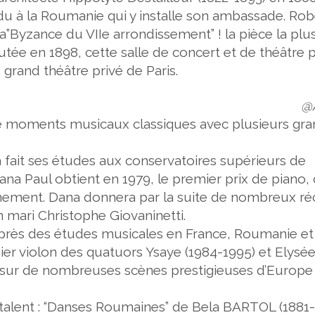
ndu à la Roumanie qui y installe son ambassade. Rob
a”Byzance du VIIe arrondissement” ! la pièce la plu
outée en 1898, cette salle de concert et de théâtre 
 grand théâtre privé de Paris.
@
moments musicaux classiques avec plusieurs gra
 a fait ses études aux conservatoires supérieurs de
Dana Paul obtient en 1979, le premier prix de piano,
nement.
Dana donnera par la suite de nombreux réc
n mari
Christophe Giovaninetti.
après des études musicales en France, Roumanie et
ier violon des quatuors Ysaye (1984-1995) et Elysé
s sur de nombreuses scènes prestigieuses d’Europe
alent :
“Danses Roumaines” de Bela BARTOL (1881-