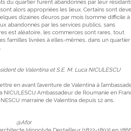
u quartier furent abandonnés par leur résidants
sont alors appropriées les lieux. Certains sont dev
elques dizaines d’euros par mois (somme difficile à
ieux abandonnés par les services publics, sans
s est aléatoire, les commerces sont rares, tout
familles livrées à elles-mêmes, dans un quartier
.
sident de Valentina et S.E. M. Luca NICULESCU
mettre en avant l’aventure de Valentina à l’ambassad
uca NICULESCU Ambassadeur de Roumanie en Fra
ESCU marraine de Valentina depuis 12 ans.
@Afor
’architecte
Hippolyte Destailleur (1822-1893) en 1866