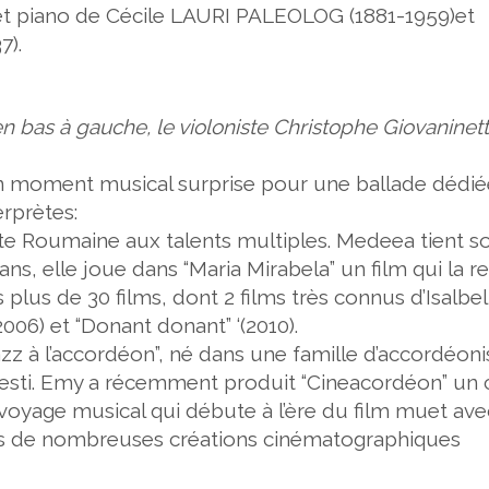
et piano de Cécile LAURI PALEOLOG (1881-1959)et
7).
bas à gauche, le violoniste Christophe Giovaninetti
un moment musical surprise pour une ballade dédié
erprètes:
ste Roumaine aux talents multiples. Medeea tient s
ans, elle joue dans “Maria Mirabela” un film qui la r
plus de 30 films, dont 2 films très connus d’Isalbel
006) et “
Donant donant
” ‘(2010).
azz à l’accordéon”,
né dans une famille d’accordéoni
oiesti. Emy a récemment produit “Cineacordéon” un 
 voyage musical qui débute à l’ère du film muet ave
rds de nombreuses créations cinématographiques