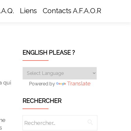
.A.Q.
Liens
Contacts A.F.A.O.R
ENGLISH PLEASE ?
a
qui
Translate
Powered by
RECHERCHER
Rechercher :
une
s