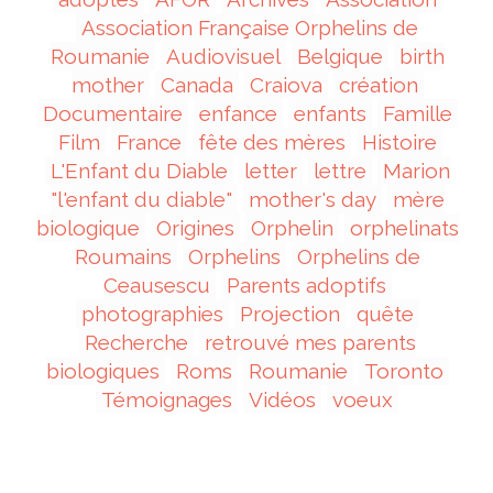
Association Française Orphelins de
Roumanie
Audiovisuel
Belgique
birth
mother
Canada
Craiova
création
Documentaire
enfance
enfants
Famille
Film
France
fête des mères
Histoire
L'Enfant du Diable
letter
lettre
Marion
"l'enfant du diable"
mother's day
mère
biologique
Origines
Orphelin
orphelinats
Roumains
Orphelins
Orphelins de
Ceausescu
Parents adoptifs
photographies
Projection
quête
Recherche
retrouvé mes parents
biologiques
Roms
Roumanie
Toronto
Témoignages
Vidéos
voeux