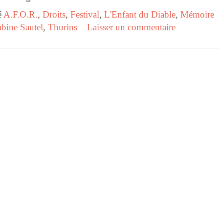
é
A.F.O.R.
,
Droits
,
Festival
,
L'Enfant du Diable
,
Mémoire
bine Sautel
,
Thurins
Laisser un commentaire