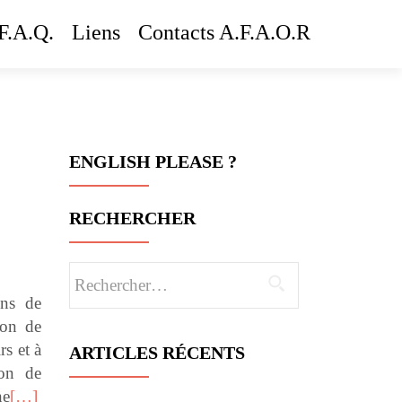
F.A.Q.
Liens
Contacts A.F.A.O.R
ENGLISH PLEASE ?
RECHERCHER
Rechercher :
ins de
ion de
rs et à
ARTICLES RÉCENTS
ion de
ne
[…]