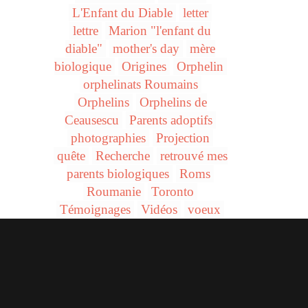
L'Enfant du Diable
letter
lettre
Marion "l'enfant du
diable"
mother's day
mère
biologique
Origines
Orphelin
orphelinats Roumains
Orphelins
Orphelins de
Ceausescu
Parents adoptifs
photographies
Projection
quête
Recherche
retrouvé mes
parents biologiques
Roms
Roumanie
Toronto
Témoignages
Vidéos
voeux