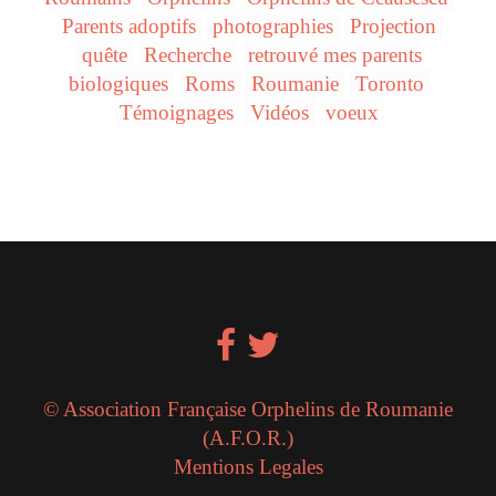
Parents adoptifs
photographies
Projection
quête
Recherche
retrouvé mes parents
biologiques
Roms
Roumanie
Toronto
Témoignages
Vidéos
voeux
© Association Française Orphelins de Roumanie
(A.F.O.R.)
Mentions Legales