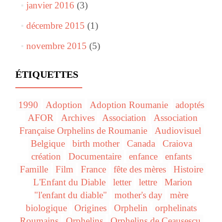
janvier 2016
(3)
décembre 2015
(1)
novembre 2015
(5)
ÉTIQUETTES
1990
Adoption
Adoption Roumanie
adoptés
AFOR
Archives
Association
Association
Française Orphelins de Roumanie
Audiovisuel
Belgique
birth mother
Canada
Craiova
création
Documentaire
enfance
enfants
Famille
Film
France
fête des mères
Histoire
L'Enfant du Diable
letter
lettre
Marion
"l'enfant du diable"
mother's day
mère
biologique
Origines
Orphelin
orphelinats
Roumains
Orphelins
Orphelins de Ceausescu