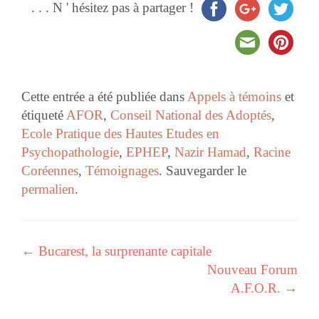
. . . N ' hésitez pas à partager !
Cette entrée a été publiée dans
Appels à témoins
et
étiqueté
AFOR
,
Conseil National des Adoptés
,
Ecole Pratique des Hautes Etudes en
Psychopathologie
,
EPHEP
,
Nazir Hamad
,
Racine
Coréennes
,
Témoignages
. Sauvegarder le
permalien
.
←
Bucarest, la surprenante capitale
Navigation des articles
Nouveau Forum
A.F.O.R.
→