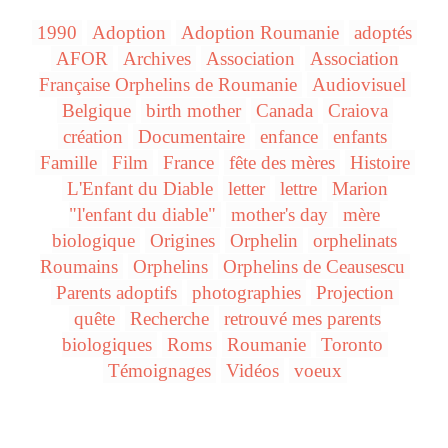
1990
Adoption
Adoption Roumanie
adoptés
AFOR
Archives
Association
Association
Française Orphelins de Roumanie
Audiovisuel
Belgique
birth mother
Canada
Craiova
création
Documentaire
enfance
enfants
Famille
Film
France
fête des mères
Histoire
L'Enfant du Diable
letter
lettre
Marion
"l'enfant du diable"
mother's day
mère
biologique
Origines
Orphelin
orphelinats
Roumains
Orphelins
Orphelins de Ceausescu
Parents adoptifs
photographies
Projection
quête
Recherche
retrouvé mes parents
biologiques
Roms
Roumanie
Toronto
Témoignages
Vidéos
voeux