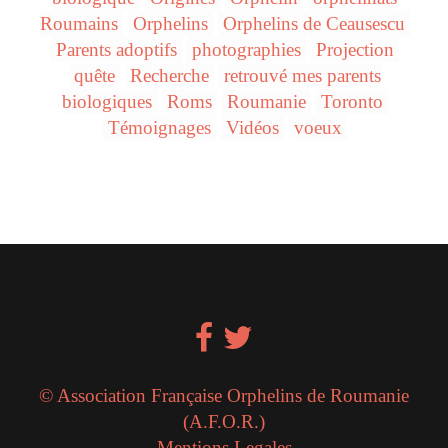
Roumains
Orphelins
Orphelins de Ceausescu
Parents adoptifs
photographies
Projection
quête
Recherche
retrouvé mes parents
biologiques
Roms
Roumanie
Toronto
Témoignages
Vidéos
voeux
© Association Française Orphelins de Roumanie
(A.F.O.R.)
Mentions Legales