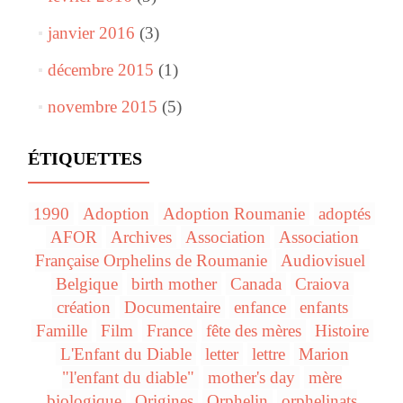
janvier 2016
(3)
décembre 2015
(1)
novembre 2015
(5)
ÉTIQUETTES
1990
Adoption
Adoption Roumanie
adoptés
AFOR
Archives
Association
Association
Française Orphelins de Roumanie
Audiovisuel
Belgique
birth mother
Canada
Craiova
création
Documentaire
enfance
enfants
Famille
Film
France
fête des mères
Histoire
L'Enfant du Diable
letter
lettre
Marion
"l'enfant du diable"
mother's day
mère
biologique
Origines
Orphelin
orphelinats