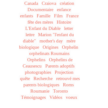
Canada
Craiova
création
Documentaire
enfance
enfants
Famille
Film
France
fête des mères
Histoire
L'Enfant du Diable
letter
lettre
Marion "l'enfant du
diable"
mother's day
mère
biologique
Origines
Orphelin
orphelinats Roumains
Orphelins
Orphelins de
Ceausescu
Parents adoptifs
photographies
Projection
quête
Recherche
retrouvé mes
parents biologiques
Roms
Roumanie
Toronto
Témoignages
Vidéos
voeux