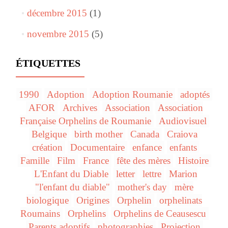
décembre 2015
(1)
novembre 2015
(5)
ÉTIQUETTES
1990
Adoption
Adoption Roumanie
adoptés
AFOR
Archives
Association
Association
Française Orphelins de Roumanie
Audiovisuel
Belgique
birth mother
Canada
Craiova
création
Documentaire
enfance
enfants
Famille
Film
France
fête des mères
Histoire
L'Enfant du Diable
letter
lettre
Marion
"l'enfant du diable"
mother's day
mère
biologique
Origines
Orphelin
orphelinats
Roumains
Orphelins
Orphelins de Ceausescu
Parents adoptifs
photographies
Projection