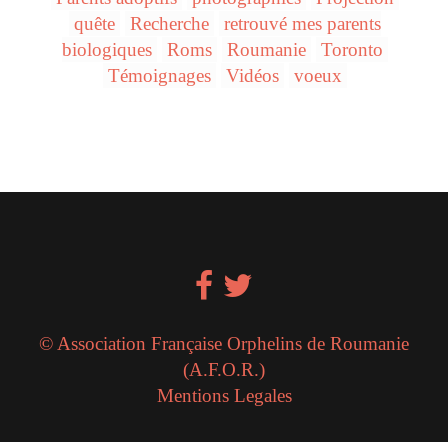
quête
Recherche
retrouvé mes parents
biologiques
Roms
Roumanie
Toronto
Témoignages
Vidéos
voeux
© Association Française Orphelins de Roumanie
(A.F.O.R.)
Mentions Legales