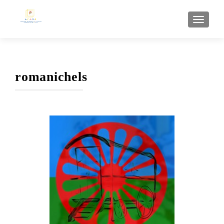
AFFI
romanichels