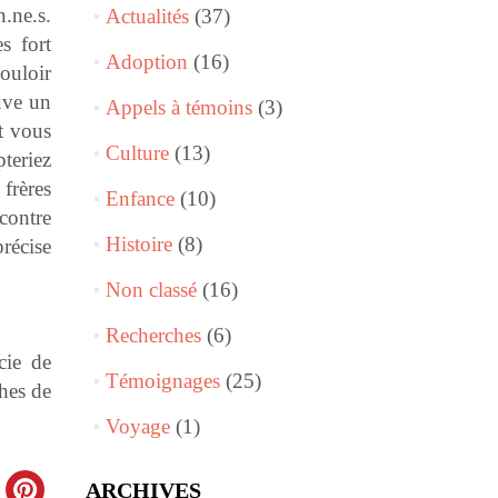
n.ne.s.
Actualités
(37)
s fort
Adoption
(16)
ouloir
uve un
Appels à témoins
(3)
t vous
Culture
(13)
teriez
frères
Enfance
(10)
ncontre
Histoire
(8)
précise
Non classé
(16)
Recherches
(6)
cie de
Témoignages
(25)
hes de
Voyage
(1)
ARCHIVES