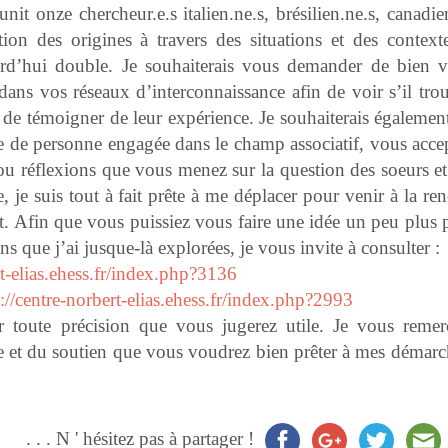
it onze chercheur.e.s italien.ne.s, brésilien.ne.s, canadie
ion des origines à travers des situations et des contexte
ourd’hui double. Je souhaiterais vous demander de bien v
dans vos réseaux d’interconnaissance afin de voir s’il tro
 de témoigner de leur expérience. Je souhaiterais égalemen
e de personne engagée dans le champ associatif, vous accep
u réflexions que vous menez sur la question des soeurs et 
, je suis tout à fait prête à me déplacer pour venir à la re
it. Afin que vous puissiez vous faire une idée un peu plus 
s que j’ai jusque-là explorées, je vous invite à consulter :
rt-elias.ehess.fr/index.php?3136
p://centre-norbert-elias.ehess.fr/index.php?2993
ur toute précision que vous jugerez utile. Je vous remer
e et du soutien que vous voudrez bien prêter à mes démarc
. . . N ' hésitez pas à partager !