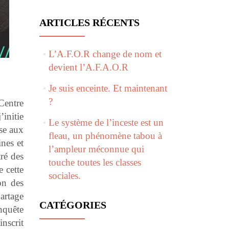
ARTICLES RÉCENTS
L’A.F.O.R change de nom et
devient l’A.F.A.O.R
Je suis enceinte. Et maintenant
?
 Centre
initie
Le système de l’inceste est un
sse aux
fleau, un phénomène tabou à
ines et
l’ampleur méconnue qui
ré
des
touche toutes les classes
 cette
sociales.
on des
artage
CATÉGORIES
nquête
nscrit