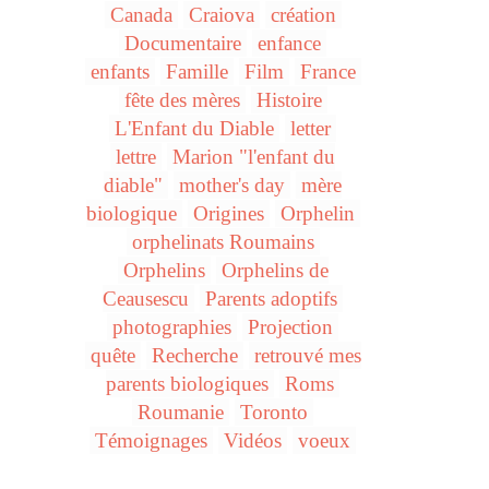
Canada
Craiova
création
Documentaire
enfance
enfants
Famille
Film
France
fête des mères
Histoire
L'Enfant du Diable
letter
lettre
Marion "l'enfant du
diable"
mother's day
mère
biologique
Origines
Orphelin
orphelinats Roumains
Orphelins
Orphelins de
Ceausescu
Parents adoptifs
photographies
Projection
quête
Recherche
retrouvé mes
parents biologiques
Roms
Roumanie
Toronto
Témoignages
Vidéos
voeux