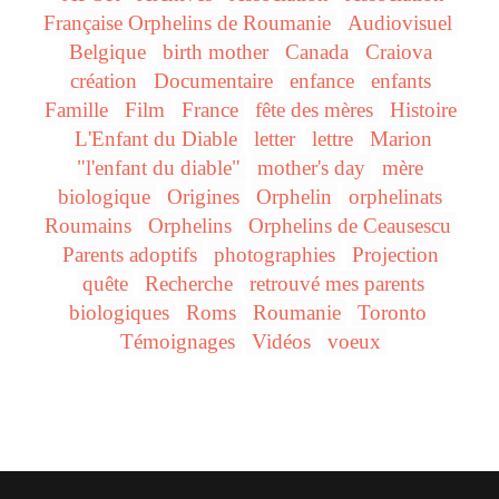
Française Orphelins de Roumanie
Audiovisuel
Belgique
birth mother
Canada
Craiova
création
Documentaire
enfance
enfants
Famille
Film
France
fête des mères
Histoire
L'Enfant du Diable
letter
lettre
Marion
"l'enfant du diable"
mother's day
mère
biologique
Origines
Orphelin
orphelinats
Roumains
Orphelins
Orphelins de Ceausescu
Parents adoptifs
photographies
Projection
quête
Recherche
retrouvé mes parents
biologiques
Roms
Roumanie
Toronto
Témoignages
Vidéos
voeux