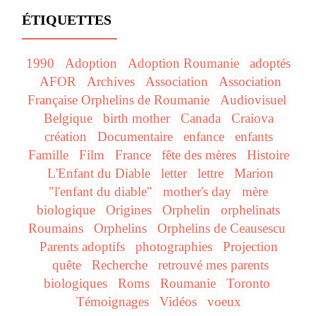
ÉTIQUETTES
1990
Adoption
Adoption Roumanie
adoptés
AFOR
Archives
Association
Association
Française Orphelins de Roumanie
Audiovisuel
Belgique
birth mother
Canada
Craiova
création
Documentaire
enfance
enfants
Famille
Film
France
fête des mères
Histoire
L'Enfant du Diable
letter
lettre
Marion
"l'enfant du diable"
mother's day
mère
biologique
Origines
Orphelin
orphelinats
Roumains
Orphelins
Orphelins de Ceausescu
Parents adoptifs
photographies
Projection
quête
Recherche
retrouvé mes parents
biologiques
Roms
Roumanie
Toronto
Témoignages
Vidéos
voeux