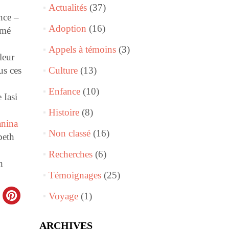
Actualités
(37)
nce –
Adoption
(16)
imé
Appels à témoins
(3)
leur
us ces
Culture
(13)
Enfance
(10)
 Iasi
Histoire
(8)
nina
Non classé
(16)
beth
Recherches
(6)
n
Témoignages
(25)
Voyage
(1)
ARCHIVES