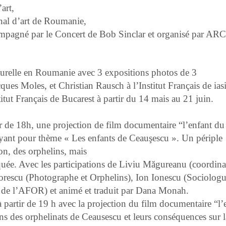
art,
nal d’art de Roumanie,
compagné par le Concert de Bob Sinclar et organisé par A
lturelle en Roumanie avec 3 expositions photos de 3
cques Moles, et Christian Rausch
à l’Institut Français de iasi
itut Français de Bucarest à partir du 14 mais au 21 juin.
r de 18h, une projection de film documentaire “l’enfant du
 ayant pour thème «
Les enfants de Ceauşescu »
. Un périple
on, des orphelins, mais
isquée. Avec les participations de Liviu Măgureanu (coordina
orescu (Photographe et Orphelins), Ion Ionescu (Sociologu
de l’AFOR) et animé et traduit par Dana Monah.
à partir de 19 h avec la projection du film documentaire “l’
ons des orphelinats de Ceausescu et leurs conséquences sur l