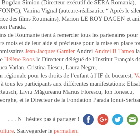
 de Bogdan Simion (Directeur exécutif de SERA Romania),
FONPC), Vanina Vignal (auteure-réalisatrice “
Après le sile
ctrice des films Roumains), Marion LE ROY DAGEN et an
ion Parada.
ns de Roumanie tient à remercier tous les partenaires pour 
rs mois et de leur aide si précieuse pour la mise en place to
mmissaires
Jean-Jacques Garnier
Andrei
Andrei B Tarnea
la
ie
Hélène Roos
le Directeur délégué de l’Institut Français de
uca Varl
an, Cristina Iliescu, Laura Negru,
 régionale pour les droits de l’enfant à l’IF de bucarest,
Va
 à tous les participants aux différentes manifestations: Elisa
n Rausch, Liviu Măgureanu Marius Florescu, Ion Ionescu,
rghe, et le Directeur de la Fondation Parada Ionut-Serba
. . . N ' hésitez pas à partager !
ulture
. Sauvegarder le
permalien
.