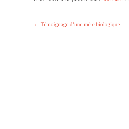
←
Témoignage d’une mère biologique
Navigation des articles