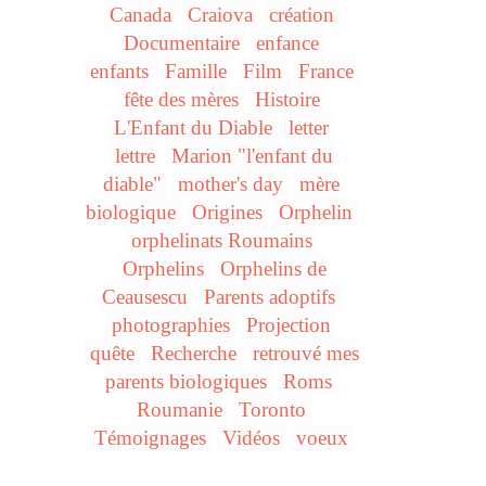
Canada
Craiova
création
Documentaire
enfance
enfants
Famille
Film
France
fête des mères
Histoire
L'Enfant du Diable
letter
lettre
Marion "l'enfant du
diable"
mother's day
mère
biologique
Origines
Orphelin
orphelinats Roumains
Orphelins
Orphelins de
Ceausescu
Parents adoptifs
photographies
Projection
quête
Recherche
retrouvé mes
parents biologiques
Roms
Roumanie
Toronto
Témoignages
Vidéos
voeux