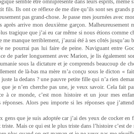
ogique semble être omniprésente dans leurs esprits, même si
it fils. Ils ont ce réflexe de me dire qu’ils sont ses grands 
ureusement pas grand-chose. Je passe mes journées avec mo
 ans après arrive mon deuxième garçon. Malheureusement
 plus tragique que j’ai eu car même si nous étions comme ch
 me manque terriblement, j’aurai été à ses côtés jusqu’au 
. Je ne pourrai pas lui faire de peine. Naviguant entre Goo
nce de parler longuement avec Marion, je lis également son
oumanie sous la dictature et je comprends beaucoup de cho
réellement de là-bas ma mère m’a conçu sous le dicton « fai
u juste la dedans ? une pauvre petite fille qui n’a rien dema
ue je n’en cherche pas une, je veux savoir. Cela fait par
e à ce monde, c’est mon histoire et un jour mes enfa
s réponses. Alors peu importe si les réponses que j’attend
x gens que je suis adoptée car j’ai des yeux de cocker en f
 triste. Mais ce qui est le plus triste dans l’histoire c’est de
ncore plus quand on est maman et je ne veux pas me réveille