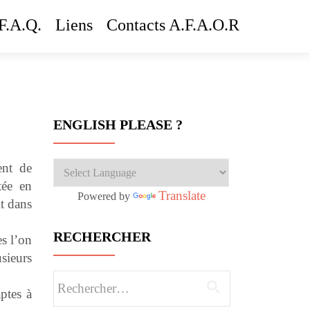
F.A.Q.
Liens
Contacts A.F.A.O.R
ENGLISH PLEASE ?
ent de
tée en
Translate
Powered by
it dans
RECHERCHER
s l’on
usieurs
Rechercher :
ptes à