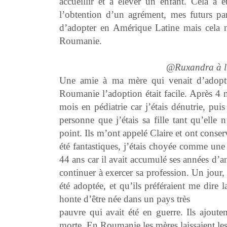
accueillir et à élever un enfant. Cela a
l’obtention d’un agrément, mes futurs par
d’adopter en Amérique Latine mais cela ne 
Roumanie.
@Ruxandra à l’
Une amie à ma mère qui venait d’adopter
Roumanie l’adoption était facile. Après 4 m
mois en pédiatrie car j’étais dénutrie, pu
personne que j’étais sa fille tant qu’elle n
point. Ils m’ont appelé Claire et ont cons
été fantastiques, j’étais choyée comme une v
44 ans car il avait accumulé ses années d’a
continuer à exercer sa profession. Un jour
été adoptée, et qu’ils préféraient me dire l
honte d’être née dans un pays très
pauvre qui avait été en guerre. Ils ajouten
morte. En Roumanie les mères laissaient les