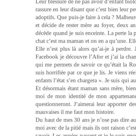
Leur blessure de ne pas avoir d’enfant biol
rassure en leur disant que c’est bien leur pet
adoptifs. Que puis-je faire à cela ? Malhe
et décide de rester mère au foyer, deux
décède quand je suis enceinte. La perte la
chat c’est ma maman et on en a qu’une. Elle
Elle n’est plus là alors qu’ai-je à perdre
Facebook je découvre l’Afor et j’ai la cha
qui me permets de savoir ce qu’était la R
suis horrifiée par ce que je lis. Je viens 
enfants l’état s’en chargera ». Je suis qui a
Et désormais étant maman sans mère, bien q
moi de mon identité de mon appartenanc
questionneront. J’aimerai leur apporter de
mauvaises il me faut mon histoire.
Du haut de mes 30 ans je n’ose pas dire au
moi avec de la pitié mais ils ont raison c’est
savoir. Les années passent et je le vois e