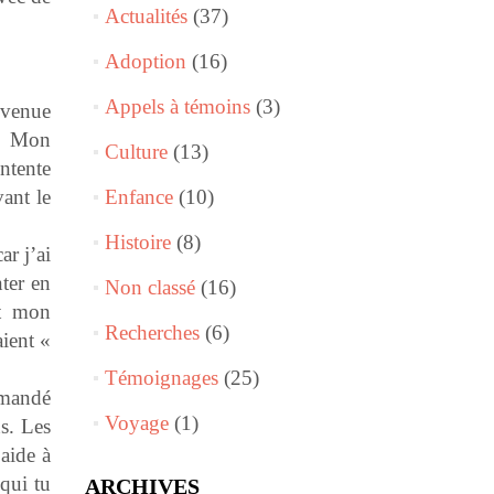
Actualités
(37)
Adoption
(16)
Appels à témoins
(3)
evenue
é. Mon
Culture
(13)
ntente
ant le
Enfance
(10)
Histoire
(8)
ar j’ai
ter en
Non classé
(16)
ut mon
Recherches
(6)
aient «
Témoignages
(25)
emandé
Voyage
(1)
ns. Les
aide à
qui tu
ARCHIVES