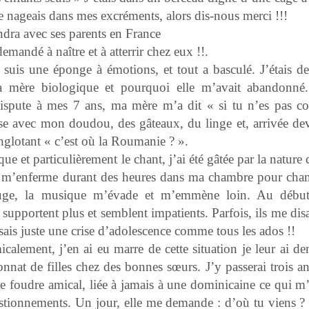
 je nageais dans mes excréments
,
alors dis-nous merci !!!
ra avec ses parents en France
mandé à naître et à atterrir chez eux !!.
 suis une éponge à émotions, et tout a basculé. J’étais d
ma mère biologique et pourquoi elle m’avait abandonn
spute à mes 7 ans, ma mère m’a dit « si tu n’es pas co
lise avec mon doudou, des gâteaux, du linge et, arrivée dev
nglotant « c’est où la Roumanie ? ».
e et particulièrement le chant, j’ai été gâtée par la nature c
je m’enferme durant des heures dans ma chambre pour chan
fuge, la musique m’évade et m’emmène loin. Au déb
 supportent plus et semblent impatients. Parfois, ils me dis
aisais juste une crise d’adolescence comme tous les ados !!
calement, j’en ai eu marre de cette situation je leur ai d
onnat de filles chez des bonnes sœurs. J’y passerai trois a
e foudre amical, liée à jamais à une dominicaine ce qui m’
tionnements. Un jour, elle me demande : d’où tu viens ? 