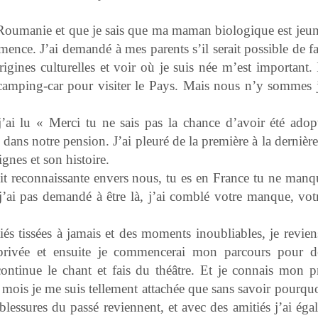
Roumanie et que je sais que ma maman biologique est jeune
ence. J’ai demandé à mes parents s’il serait possible de f
ines culturelles et voir où je suis née m’est important. 
 camping-car pour visiter le Pays. Mais nous n’y sommes 
’ai lu « Merci tu ne sais pas la chance d’avoir été adop
dans notre pension. J’ai pleuré de la première à la dernièr
ignes et son histoire.
it reconnaissante envers nous, tu es en France tu ne manq
« j’ai pas demandé à être là, j’ai comblé votre manque, vo
iés tissées à jamais et des moments inoubliables, je revien
rivée et ensuite je commencerai mon parcours pour d
continue le chant et fais du théâtre. Et je connais mon p
 mois je me suis tellement attachée que sans savoir pourquo
 blessures du passé reviennent, et avec des amitiés j’ai ég