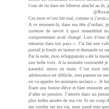
l’eau de riz dans un biberon attaché au lit,
@Ruxand
Ces mots m’ont fait mal, comme si j’avais de
A ce moment-là, dans ma tête d’enfant, je
curieuse de savoir à quoi ressemblait 
comportement avait changé. Lors d’une di
retourne dans ton pays ». J’ai fait une va
portail je fonds en larmes et demande en sa
Par la suite, mon échappatoire a été la musiqu
une belle voix. A la moindre contrariété 
karaoké, micro en main. C’est mon re
adolescence est difficile, mes parents ne me
on va appeler les assistants sociaux ». Je f
Étant une bonne élève et bien entourée ami
d’aller en pension. J’atterris dans un pensi
plus belles années de ma vie. Et un coup d
me confier sur ma vie, mon passé mes ques