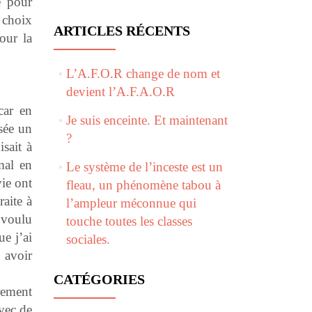
e pour
 choix
ARTICLES RÉCENTS
our la
L’A.F.O.R change de nom et
devient l’A.F.A.O.R
car en
Je suis enceinte. Et maintenant
isée un
?
sait à
 mal en
Le système de l’inceste est un
ie ont
fleau, un phénomène tabou à
raite à
l’ampleur méconnue qui
a voulu
touche toutes les classes
e j’ai
sociales.
s avoir
CATÉGORIES
ûrement
avec de