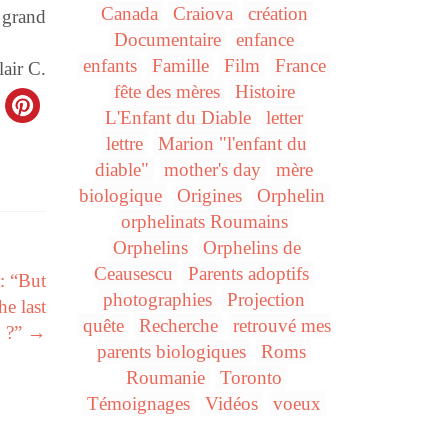
Canada
Craiova
création
e grand
Documentaire
enfance
enfants
Famille
Film
France
lair C.
fête des mères
Histoire
L'Enfant du Diable
letter
lettre
Marion "l'enfant du
diable"
mother's day
mère
biologique
Origines
Orphelin
orphelinats Roumains
Orphelins
Orphelins de
Ceausescu
Parents adoptifs
: “But
photographies
Projection
he last
quête
Recherche
retrouvé mes
d ?”
→
parents biologiques
Roms
Roumanie
Toronto
Témoignages
Vidéos
voeux