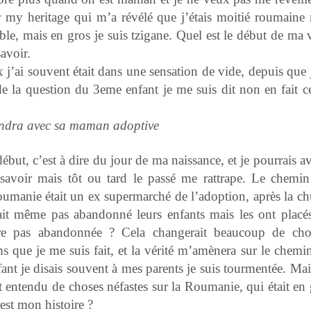
r my heritage qui m’a révélé que j’étais moitié roumaine 
le, mais en gros je suis tzigane. Quel est le début de ma v
savoir.
j’ai souvent était dans une sensation de vide, depuis que j
 la question du 3eme enfant je me suis dit non en fait ce
dra avec sa maman adoptive
 début, c’est à dire du jour de ma naissance, et je pourrais a
savoir mais tôt ou tard le passé me rattrape. Le chemin
 Roumanie était un ex supermarché de l’adoption, après la c
it même pas abandonné leurs enfants mais les ont placé
être pas abandonnée ? Cela changerait beaucoup de cho
ms que je me suis fait, et la vérité m’amènera sur le chemi
ant je disais souvent à mes parents je suis tourmentée. Mai
nt entendu de choses néfastes sur la Roumanie, qui était en
 est mon histoire ?