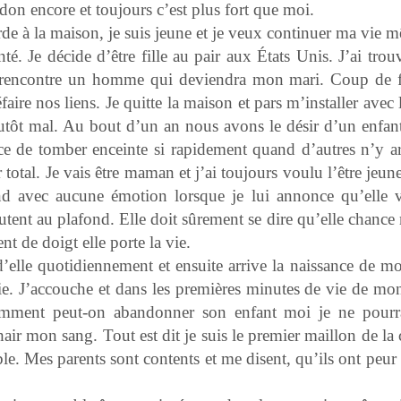
ndon encore et toujours c’est plus fort que moi.
e à la maison, je suis jeune et je veux continuer ma vie m
té. Je décide d’être fille au pair aux États Unis. J’ai tro
e rencontre un homme qui deviendra mon mari. Coup de 
éfaire nos liens. Je quitte la maison et pars m’installer avec 
tôt mal. Au bout d’un an nous avons le désir d’un enfant,
e de tomber enceinte si rapidement quand d’autres n’y ar
total. Je vais être maman et j’ai toujours voulu l’être jeune
 avec aucune émotion lorsque je lui annonce qu’elle v
tent au plafond. Elle doit sûrement se dire qu’elle chance
nt de doigt elle porte la vie.
lle quotidiennement et ensuite arrive la naissance de mon
e. J’accouche et dans les premières minutes de vie de mo
omment peut-on abandonner son enfant moi je ne pourr
hair mon sang. Tout est dit je suis le premier maillon de la
e. Mes parents sont contents et me disent, qu’ils ont peur