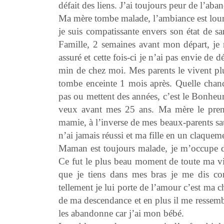
défait des liens. J’ai toujours peur de l’aba
Ma mère tombe malade, l’ambiance est lourd
je suis compatissante envers son état de san
Famille, 2 semaines avant mon départ, j
assuré et cette fois-ci je n’ai pas envie de d
min de chez moi. Mes parents le vivent plu
tombe enceinte 1 mois après. Quelle chanc
pas ou mettent des années, c’est le Bonheur 
veux avant mes 25 ans. Ma mère le prend
mamie, à l’inverse de mes beaux-parents sau
n’ai jamais réussi et ma fille en un claqueme
Maman est toujours malade, je m’occupe d’e
Ce fut le plus beau moment de toute ma vi
que je tiens dans mes bras je me dis c
tellement je lui porte de l’amour c’est ma c
de ma descendance et en plus il me ressembl
les abandonne car j’ai mon bébé.