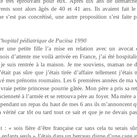
 été très éprouvant pour eux. Après dix ans de démarch
ents sont alors âgés de 40 et 41 ans. Ils avaient fait le
s’est pas concrétisé, une autre proposition s’est faite p
hopital pédiatrique de Puciisa 1990
 une petite fille l’a mise en relation avec un avocat 
ois d’attente me voilà arrivée en France, j’ai été hospital
is je suis rentrée à la maison. Je me souviens, maman ne di
’était pas sûre que j’étais tirée d’affaire tellement j’étais
ervé mes prénoms roumains. Les 6 premières années de ma v
raie petite princesse pourrie gâtée. Mon père a pris sa ret
ncienneté à l’armée et se retrouva père au foyer. Ma mère 
, pendant un repas du haut de mes 6 ans ils m’annoncent qu
a vérité car tôt ou tard tout ce sait et que je ne devais pa
t : « sois fière d’être française car sans cela tu serais s
 enfants seuls » J’étais dans un berceau digne d’une cage 