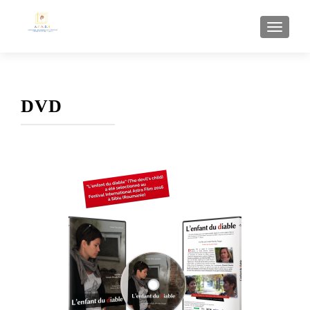
AFFI
DVD