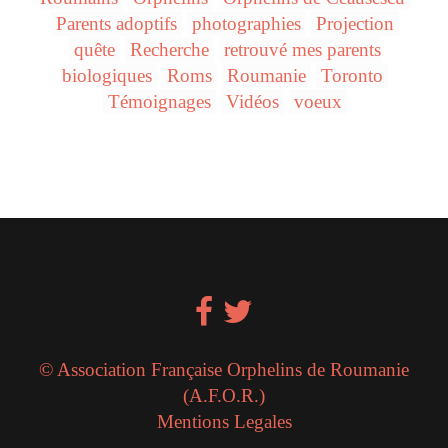
Parents adoptifs
photographies
Projection
quête
Recherche
retrouvé mes parents
biologiques
Roms
Roumanie
Toronto
Témoignages
Vidéos
voeux
© Association Française Orphelins de Roumanie
(A.F.O.R.)
Mentions Legales