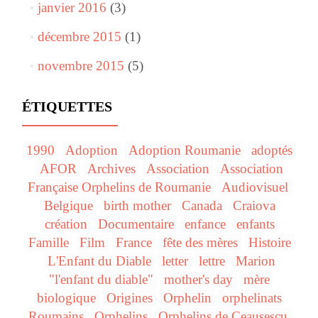
janvier 2016
(3)
décembre 2015
(1)
novembre 2015
(5)
ÉTIQUETTES
1990
Adoption
Adoption Roumanie
adoptés
AFOR
Archives
Association
Association
Française Orphelins de Roumanie
Audiovisuel
Belgique
birth mother
Canada
Craiova
création
Documentaire
enfance
enfants
Famille
Film
France
fête des mères
Histoire
L'Enfant du Diable
letter
lettre
Marion
"l'enfant du diable"
mother's day
mère
biologique
Origines
Orphelin
orphelinats
Roumains
Orphelins
Orphelins de Ceausescu