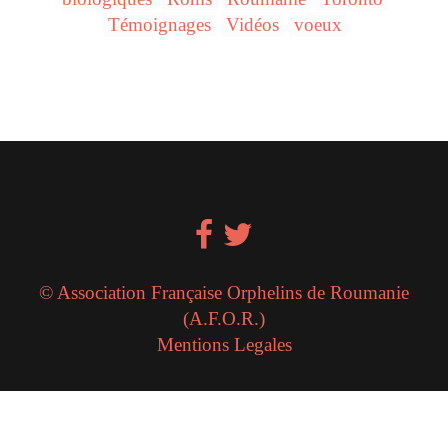
Témoignages
Vidéos
voeux
© Association Française Orphelins de Roumanie
(A.F.O.R.)
Mentions Legales