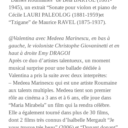
1945),
un extrait
“Sonate pour violon et piano de
Cécile LAURI PALEOLOG (1881-1959)et
“Tzigane” de Maurice RAVEL (1875-1937).
@Valentina avec Medeea Marinescu, en bas à
gauche, le violoniste Christophe Giovaninetti et en
haut à droite Emy DRAGOI
Après ce duo d’artistes talentueux, un moment
musical surprise pour une ballade dédiée à
Valentina a pris la suite avec deux interprètes:
–
Medeea Marinescu
qui est une artiste Roumaine
aux talents multiples. Medeea tient son premier
rôle au cinéma a 3 ans et à 6 ans, elle joue dans
“Maria Mirabela” un film qui la rendra célèbre.
Elle a également tourné dans plus de 30 films,
dont 2 films très connus d’Isalbelle Mergault “
Je
vous trouve très beau”
(2006) et “
Donant donant
”