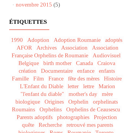
novembre 2015
(5)
ÉTIQUETTES
1990
Adoption
Adoption Roumanie
adoptés
AFOR
Archives
Association
Association
Française Orphelins de Roumanie
Audiovisuel
Belgique
birth mother
Canada
Craiova
création
Documentaire
enfance
enfants
Famille
Film
France
fête des mères
Histoire
L'Enfant du Diable
letter
lettre
Marion
"l'enfant du diable"
mother's day
mère
biologique
Origines
Orphelin
orphelinats
Roumains
Orphelins
Orphelins de Ceausescu
Parents adoptifs
photographies
Projection
quête
Recherche
retrouvé mes parents
biologiques
Roms
Roumanie
Toronto