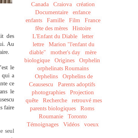
Canada
Craiova
création
Documentaire
enfance
enfants
Famille
Film
France
fête des mères
Histoire
it des
L'Enfant du Diable
letter
ui. Au
lettre
Marion "l'enfant du
ire.
diable"
mother's day
mère
biologique
Origines
Orphelin
est le
orphelinats Roumains
 qui a
Orphelins
Orphelins de
ante ce
Ceausescu
Parents adoptifs
ans le
photographies
Projection
usescu
quête
Recherche
retrouvé mes
s faire
parents biologiques
Roms
Roumanie
Toronto
Témoignages
Vidéos
voeux
e seul