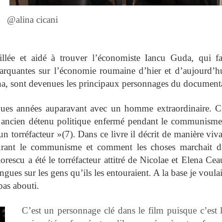
@alina cicani
llée et aidé à trouver l’économiste Iancu Guda, qui fa
arquantes sur l’économie roumaine d’hier et d’aujourd’h
na, sont devenues les principaux personnages du documenta
lques années auparavant avec un homme extraordinaire. C’
n ancien détenu politique enfermé pendant le communisme
n torréfacteur »(7). Dans ce livre il décrit de manière viv
durant le communisme et comment les choses marchait d
rescu a été le torréfacteur attitré de Nicolae et Elena Cea
ngues sur les gens qu’ils les entouraient. A la base je voulai
pas abouti.
C’est un personnage clé dans le film puisque c’est l