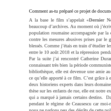
Comment as-tu préparé ce projet de docume
A la base le film s’appelait «
Dernier N
beaucoup d’archives. Au moment où j’écriva
population roumaine accompagnée par la d
contre les mesures abusives prises par le 
blessés. Comme j’étais en train d’étudier l
entre le 10 août 2018 et la répression pend
Par la suite j’ai rencontré Catherine Dura
connaissant très bien la période communiste
bibliothèque, elle est devenue une amie au 
ce qu’elle apporté à ce film. C’est grâce à 
deux historiens experts dans leurs domaine
thèse sur les enfants de rue, elle est notre
qui a marqué à jamais certains destins. Da
pendant le régime de Ceausescu car moi-mêm
nous ne parlons peu des dégâts de cette pol