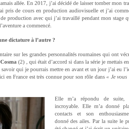
amais allée. En 2017, j’ai décidé de laisser tomber mon tra
’ai pris de cours en production audiovisuelle et j’ai comm
r de production avec qui j’ai travaillé pendant mon stage q
i l’aventure a commencé.
ne dictature à l’autre ?
entaire sur les grandes personnalités roumaines qui ont véc
r Cosma
(2) , qui était d’accord si dans la série je mettais e
 savoir qui je pourrais mettre en avant et un jour j’ai eu l’
u’ici en France est très connue pour son rôle dans
« Je vous 
Elle m’a répondu de suite, c
incroyable. Elle m’a donné pl
contacts et son enthousiasm
donné des ailes. Par la suite le p
été changé et j’ai écrit un unitaire