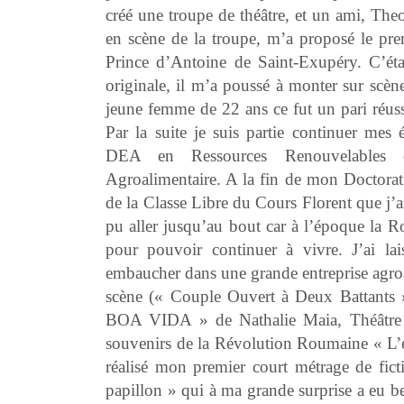
créé une troupe de théâtre, et un ami, The
en scène de la troupe, m’a proposé le prem
Prince d’Antoine de Saint-Exupéry. C’étai
originale, il m’a poussé à monter sur scèn
jeune femme de 22 ans ce fut un pari réus
Par la suite je suis partie continuer mes
DEA en Ressources Renouvelables 
Agroalimentaire. A la fin de mon Doctorat 
de la Classe Libre du Cours Florent que j’a
pu aller jusqu’au bout car à l’époque la Ro
pour pouvoir continuer à vivre. J’ai la
embaucher dans une grande entreprise agroal
scène (« Couple Ouvert à Deux Battants 
BOA VIDA » de Nathalie Maia, Théâtre C
souvenirs de la Révolution Roumaine « L’e
réalisé mon premier court métrage de ficti
papillon » qui à ma grande surprise a eu bea