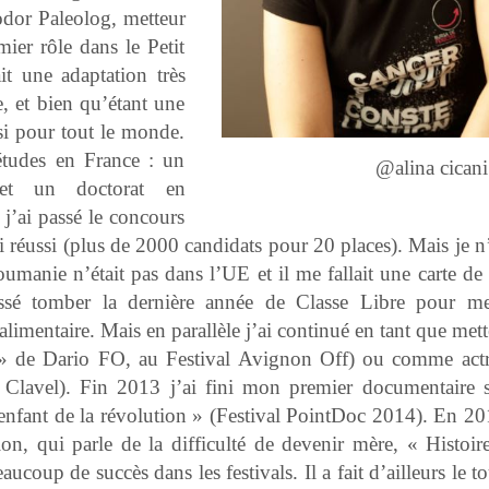
odor Paleolog, metteur
ier rôle dans le Petit
t une adaptation très
e, et bien qu’étant une
si pour tout le monde.
 études en France : un
@alina cicani
et un doctorat en
j’ai passé le concours
i réussi (plus de 2000 candidats pour 20 places). Mais je n
umanie n’était pas dans l’UE et il me fallait une carte de
issé tomber la dernière année de Classe Libre pour me
imentaire. Mais en parallèle j’ai continué en tant que met
» de Dario FO, au Festival Avignon Off) ou comme actr
lavel). Fin 2013 j’ai fini mon premier documentaire s
nfant de la révolution » (Festival PointDoc 2014). En 201
on, qui parle de la difficulté de devenir mère, « Histoir
ucoup de succès dans les festivals. Il a fait d’ailleurs le t