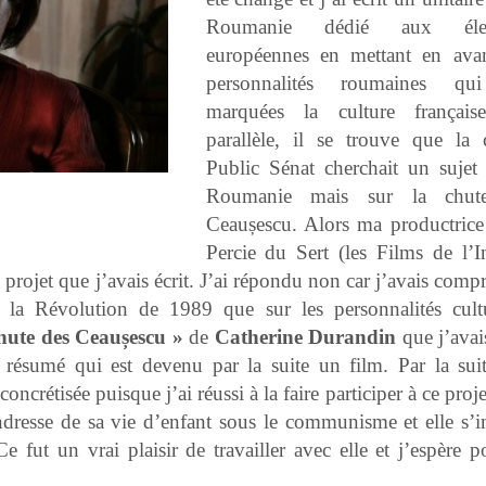
Roumanie dédié aux élec
européennes en mettant en ava
personnalités roumaines qu
marquées la culture français
parallèle, il se trouve que la 
Public Sénat cherchait un sujet 
Roumanie mais sur la chut
Ceaușescu. Alors ma productric
Percie du Sert (les Films de l’In
 projet que j’avais écrit. J’ai répondu non car j’avais comp
 la Révolution de 1989 que sur les personnalités cultu
hute des Ceaușescu »
de
Catherine Durandin
que j’avai
n résumé qui est devenu par la suite un film. Par la sui
crétisée puisque j’ai réussi à la faire participer à ce proje
ndresse de sa vie d’enfant sous le communisme et elle s’i
fut un vrai plaisir de travailler avec elle et j’espère p