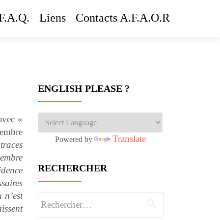
F.A.Q.
Liens
Contacts A.F.A.O.R
ENGLISH PLEASE ?
avec «
cembre
Translate
Powered by
traces
cembre
RECHERCHER
idence
saires
 n’est
Rechercher :
issent