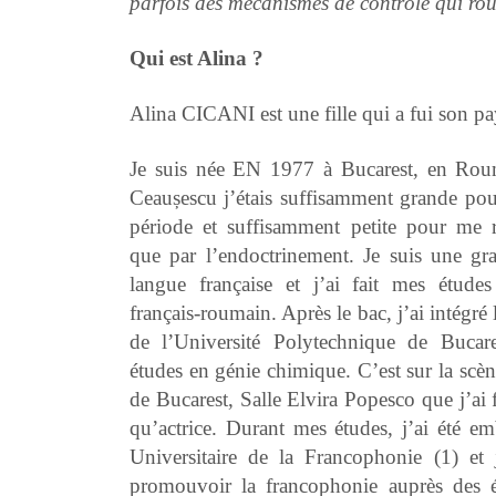
parfois des mécanismes de contrôle qui rouv
Qui est Alina ?
Alina CICANI est une fille qui a fui son p
Je suis née EN 1977 à Bucarest, en Roum
Ceaușescu j’étais suffisamment grande pou
période et suffisamment petite pour me r
que par l’endoctrinement. Je suis une gra
langue française et j’ai fait mes études
français-roumain. Après le bac, j’ai intégré
de l’Université Polytechnique de Bucare
études en génie chimique. C’est sur la scène
de Bucarest, Salle Elvira Popesco que j’ai 
qu’actrice. Durant mes études, j’ai été e
Universitaire de la Francophonie (1) et 
promouvoir la francophonie auprès des él