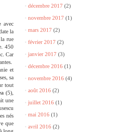
décembre 2017
(2)
novembre 2017
(1)
e avec
mars 2017
(2)
ate la
la rue
février 2017
(2)
e. 450
janvier 2017
(3)
ic. Car
rantes.
décembre 2016
(1)
nie et
ses, sa
novembre 2016
(4)
ur tout
août 2016
(2)
ea
(5),
it une
juillet 2016
(1)
ausescu
mai 2016
(1)
es nés
ve que
avril 2016
(2)
 à long