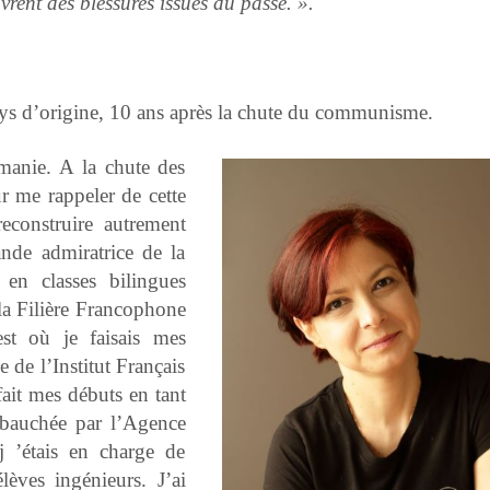
rent des blessures issues du passé. ».
ays d’origine, 10 ans après la chute du communisme.
anie. A la chute des
r me rappeler de cette
econstruire autrement
nde admiratrice de la
 en classes bilingues
 la Filière Francophone
st où je faisais mes
 de l’Institut Français
fait mes débuts en tant
mbauchée par l’Agence
j ’étais en charge de
èves ingénieurs. J’ai