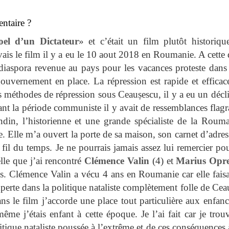
ntaire ?
oel d’un Dictateur
» et c’était un film plutôt historiqu
is le film il y a eu le 10 aout 2018 en Roumanie. A cette d
iaspora revenue au pays pour les vacances proteste dans 
gouvernement en place. La répression est rapide et efficac
es méthodes de répression sous Ceaușescu, il y a eu un décl
ant la période communiste il y avait de ressemblances flag
ndin, l’historienne et une grande spécialiste de la Rouma
. Elle m’a ouvert la porte de sa maison, son carnet d’adres
fil du temps. Je ne pourrais jamais assez lui remercier po
elle que j’ai rencontré
Clémence Valin
(4) et
Marius Opr
s. Clémence Valin a vécu 4 ans en Roumanie car elle faisa
 experte dans la politique nataliste complètement folle de Ce
ns le film j’accorde une place tout particulière aux enfanc
e j’étais enfant à cette époque. Je l’ai fait car je trou
itique nataliste poussée à l’extrême et de ces conséquences