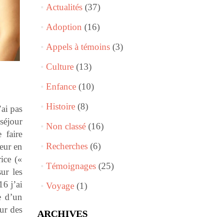
Actualités
(37)
Adoption
(16)
Appels à témoins
(3)
Culture
(13)
Enfance
(10)
Histoire
(8)
’ai pas
 séjour
Non classé
(16)
 faire
Recherches
(6)
teur en
ice («
Témoignages
(25)
ur les
6 j’ai
Voyage
(1)
e d’un
our des
ARCHIVES