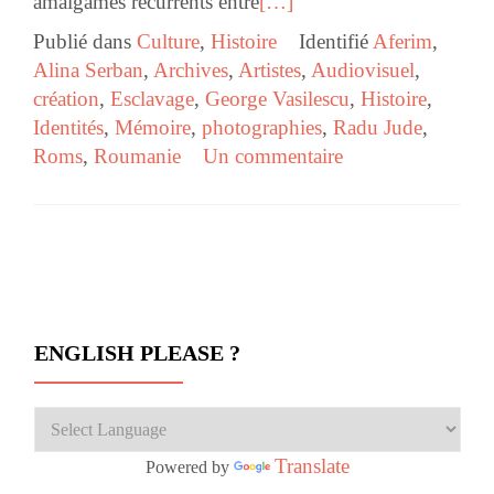
amalgames récurrents entre
[…]
Publié dans
Culture
,
Histoire
Identifié
Aferim
,
Alina Serban
,
Archives
,
Artistes
,
Audiovisuel
,
création
,
Esclavage
,
George Vasilescu
,
Histoire
,
Identités
,
Mémoire
,
photographies
,
Radu Jude
,
Roms
,
Roumanie
Un commentaire
Navigation des articles
ENGLISH PLEASE ?
Translate
Powered by