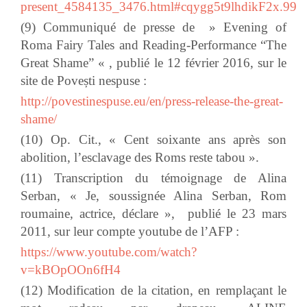
present_4584135_3476.html#cqygg5t9lhdikF2x.99
(9) Communiqué de presse de » Evening of
Roma Fairy Tales and Reading-Performance “The
Great Shame” « , publié le 12 février 2016, sur le
site de Povești nespuse :
http://povestinespuse.eu/en/press-release-the-great-
shame/
(10) Op. Cit., « Cent soixante ans après son
abolition, l’esclavage des Roms reste tabou ».
(11) Transcription du témoignage de Alina
Serban,
« Je, soussignée Alina Serban, Rom
roumaine, actrice, déclare »
, publié le 23 mars
2011,
sur leur compte youtube de l’AFP :
https://www.youtube.com/watch?
v=kBOpOOn6fH4
(12) Modification de la citation, en remplaçant le