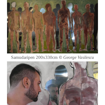
Samudaripen 200x330cm
©
George Vasilescu