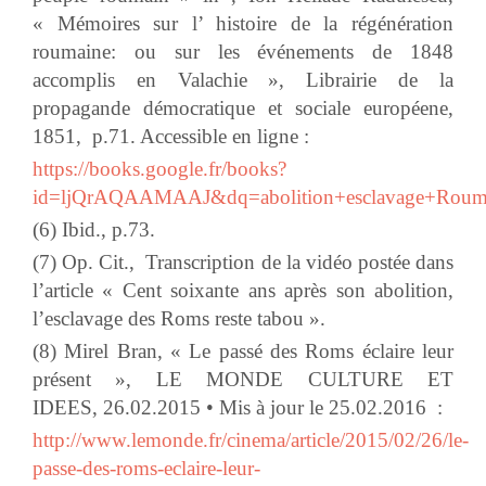
«
Mémoires sur l’ histoire de la régénération
roumaine
:
ou sur les événements de 1848
accomplis en Valachie », Librairie de la
propagande démocratique et sociale européene,
1851,
p.71. Accessible en ligne :
https://books.google.fr/books?
id=ljQrAQAAMAAJ&dq=abolition+esclavage+Rouma
(6) Ibid., p.73.
(7) Op. Cit., Transcription de la vidéo postée dans
l’article « Cent soixante ans après son abolition,
l’esclavage des Roms reste tabou ».
(8) Mirel Bran, « Le passé des Roms éclaire leur
présent »,
LE MONDE CULTURE ET
IDEES,
26.02.2015
• Mis à jour le
25.02.2016
:
http://www.lemonde.fr/cinema/article/2015/02/26/le-
passe-des-roms-eclaire-leur-