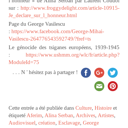
l’honneur » de Alina Serban par Laurent Coudol
sur :
http://www.froggydelight.com/article-10915-
Je_declare_sur_l_honneur.html
Page du George Vasilescu
:
https://www.facebook.com/George-Mihai-
Vasilescu-264776543592749/?fref=ts
Le génocide des tsiganes européens, 1939-1945
:
https://www.ushmm.org/wlc/fr/article.php?
ModuleId=75
. . . N ' hésitez pas à partager !
Cette entrée a été publiée dans
Culture
,
Histoire
et
étiqueté
Aferim
,
Alina Serban
,
Archives
,
Artistes
,
Audiovisuel
,
création
,
Esclavage
,
George