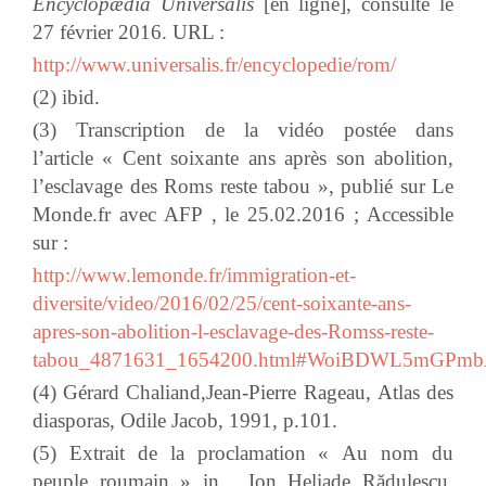
Encyclopædia Universalis
[en ligne], consulté le
27 février 2016
. URL :
http://www.universalis.fr/encyclopedie/rom/
(2) ibid.
(3) Transcription de la vidéo postée dans
l’article « Cent soixante ans après son abolition,
l’esclavage des Roms reste tabou », publié sur
Le
Monde.fr avec AFP
, le
25.02.2016 ; Accessible
sur :
http://www.lemonde.fr/immigration-et-
diversite/video/2016/02/25/cent-soixante-ans-
apres-son-abolition-l-esclavage-des-Romss-reste-
tabou_4871631_1654200.html#WoiBDWL5mGPmb
(4) Gérard Chaliand,Jean-Pierre Rageau, Atlas des
diasporas, Odile Jacob, 1991, p.101.
(5) Extrait de la proclamation « Au nom du
peuple roumain » in ,
Ion Heliade Rădulescu,