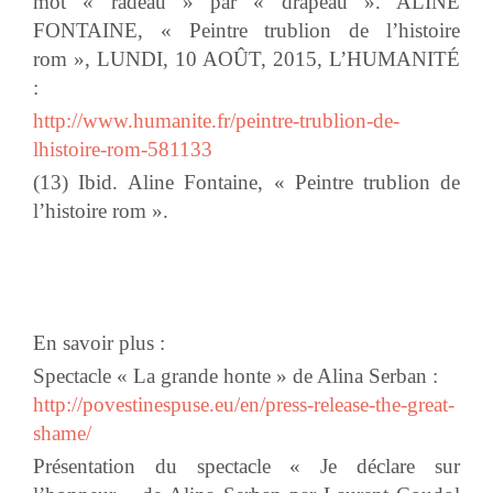
mot « radeau » par « drapeau ». ALINE
FONTAINE, « Peintre trublion de l’histoire
rom », LUNDI, 10 AOÛT, 2015, L’HUMANITÉ
:
http://www.humanite.fr/peintre-trublion-de-
lhistoire-rom-581133
(13) Ibid. Aline Fontaine, « Peintre trublion de
l’histoire rom ».
En savoir plus :
Spectacle « La grande honte » de Alina Serban :
http://povestinespuse.eu/en/press-release-the-great-
shame/
Présentation du spectacle « Je déclare sur