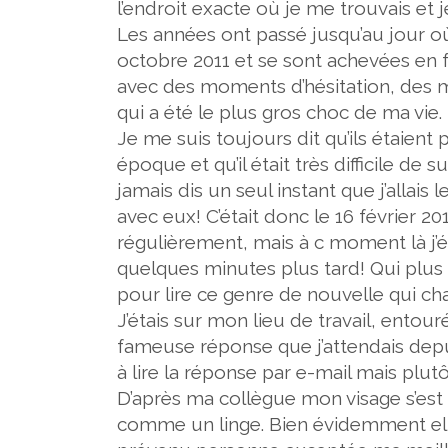
l’endroit exacte où je me trouvais et je
Les années ont passé jusqu’au jour o
octobre 2011
et se sont achevées en fé
avec des moments d’hésitation, des mo
qui a été le plus gros choc de ma vie.
Je me suis toujours dit qu’ils étaient
époque et qu’il était très difficile de 
jamais dis un seul instant que j’allais
avec eux! C’était donc le
16 février 20
régulièrement, mais à c moment là j’éta
quelques minutes plus tard! Qui plus 
pour lire ce genre de nouvelle qui 
J’étais sur mon lieu de travail, entour
fameuse réponse que j’attendais depu
à lire la réponse par e-mail mais plut
D’après ma collègue mon visage s’es
comme un linge. Bien évidemment elle