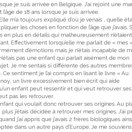
que je suis arrivée en Belgique. J’ai rejoint une m
t l’âge de 18 ans lorsque je suis arrivée.
lle m’a toujours expliqué d’où je venais , quelle éta
pliquer les choses en fonction de l’âge que j’avais. 
lus en plus en détails qui malheureusement n’étaien
nt. Effectivement lorsqu’elle me parlait de « mes 
ormément d’émotions mais je n’étais incapable de m
 n’étais pas une enfant qui parlait aisément de mon
e sujet. Je me sentais si différente des autres membr
Ce sentiment je l’ai compris en lisant le livre « Au
noy, un livre excessivement bien écrit qui aide
n enfant peut ressentir et qui veut retrouver ses
eut pas les retrouver.
enfant qui voulait donc retrouver ses origines. Au pl
lus j’étais décidée à retrouver mes origines. J’ai pr
uand j’ai appris que j’avais 2 frères biologiques ains
optée dans un autre pays d’Europe. Je me souviens