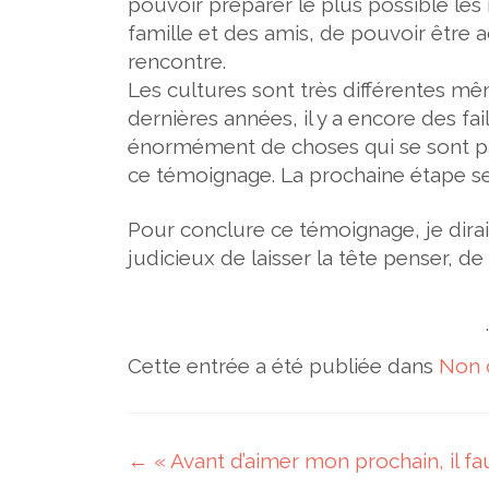
pouvoir préparer le plus possible le
famille et des amis, de pouvoir être
rencontre.
Les cultures sont très différentes m
dernières années, il y a encore des fa
énormément de choses qui se sont 
ce témoignage. La prochaine étape sera
Pour conclure ce témoignage, je dirais 
judicieux de laisser la tête penser, d
Cette entrée a été publiée dans
Non 
Navigation des articles
←
« Avant d’aimer mon prochain, il f