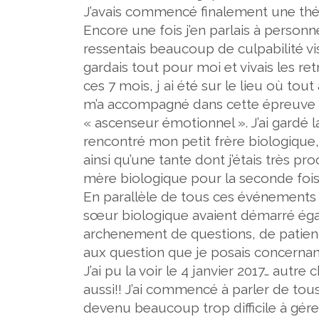
J’avais commencé finalement une théra
Encore une fois j’en parlais à person
ressentais beaucoup de culpabilité vis
gardais tout pour moi et vivais les ret
ces 7 mois, j ai été sur le lieu où to
m’a accompagné dans cette épreuve t
« ascenseur émotionnel ». J’ai gardé la
rencontré mon petit frère biologique
ainsi qu’une tante dont j’étais très pr
mère biologique pour la seconde fois
En parallèle de tous ces événements 
sœur biologique avaient démarré égal
archenement de questions, de patienc
aux question que je posais concernant
J’ai pu la voir le
4 janvier 2017
… autre 
aussi!! J’ai commencé à parler de to
devenu beaucoup trop difficile à gérer 