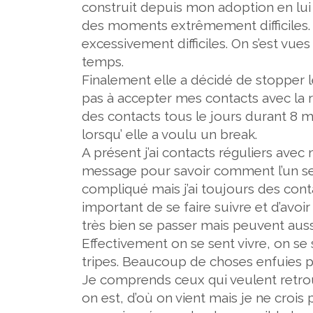
construit depuis mon adoption en lui p
des moments extrêmement difficiles.
excessivement difficiles. On s’est vu
temps.
Finalement elle a décidé de stopper le
pas à accepter mes contacts avec la re
des contacts tous le jours durant 8 mo
lorsqu’ elle a voulu un break.
A présent j’ai contacts réguliers av
message pour savoir comment l’un se
compliqué mais j’ai toujours des conta
important de se faire suivre et d’av
très bien se passer mais peuvent aussi ê
Effectivement on se sent vivre, on se
tripes. Beaucoup de choses enfuies p
Je comprends ceux qui veulent retrouv
on est, d’où on vient mais je ne crois 