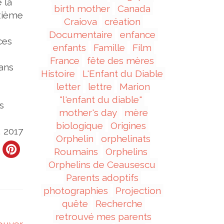
 la
birth mother
Canada
uxième
Craiova
création
Documentaire
enfance
ces
enfants
Famille
Film
France
fête des mères
dans
Histoire
L'Enfant du Diable
letter
lettre
Marion
"l'enfant du diable"
s
mother's day
mère
biologique
Origines
 2017
Orphelin
orphelinats
Roumains
Orphelins
Orphelins de Ceausescu
Parents adoptifs
photographies
Projection
quête
Recherche
retrouvé mes parents