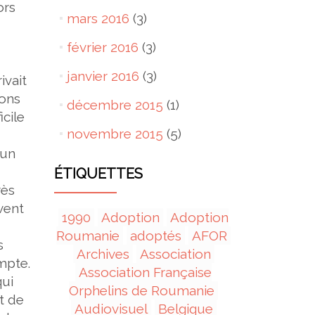
ors
mars 2016
(3)
février 2016
(3)
janvier 2016
(3)
ivait
ions
décembre 2015
(1)
icile
novembre 2015
(5)
 un
ÉTIQUETTES
rès
vent
1990
Adoption
Adoption
Roumanie
adoptés
AFOR
s
Archives
Association
mpte.
Association Française
qui
Orphelins de Roumanie
nt de
Audiovisuel
Belgique