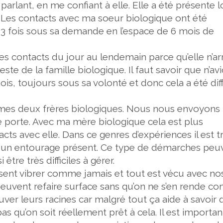
arlant, en me confiant à elle. Elle a été présente l
 Les contacts avec ma soeur biologique ont été
es 3 fois sous sa demande en l’espace de 6 mois de
s contacts du jour au lendemain parce qu’elle n’arr
ste de la famille biologique. Il faut savoir que n’av
is, toujours sous sa volonté et donc cela a été diff
ec mes deux frères biologiques. Nous nous envoyons
 porte. Avec ma mère biologique cela est plus
cts avec elle. Dans ce genres d’expériences il est t
oir un entourage présent. Ce type de démarches peu
tre très difficiles à gérer.
 sent vibrer comme jamais et tout est vécu avec no
euvent refaire surface sans qu’on ne s’en rende co
er leurs racines car malgré tout ça aide à savoir 
pas qu’on soit réellement prêt à cela. Il est importa