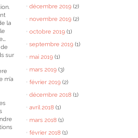
décembre 2019
(2)
ion.
nt
novembre 2019
(2)
de la
le
octobre 2019
(1)
e….
septembre 2019
(1)
 de
ds sur
mai 2019
(1)
mars 2019
(3)
ère
re m’a
février 2019
(2)
décembre 2018
(1)
les
avril 2018
(1)
s
endre
mars 2018
(1)
tions
février 2018
(1)