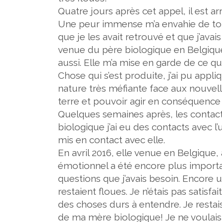
Quatre jours après cet appel, il est 
Une peur immense m’a envahie de tou
que je les avait retrouvé et que j’ava
venue du père biologique en Belgique
aussi. Elle m’a mise en garde de ce q
Chose qui s’est produite, j’ai pu app
nature très méfiante face aux nouvell
terre et pouvoir agir en conséquence
Quelques semaines après, les contac
biologique j’ai eu des contacts avec l’
mis en contact avec elle.
En avril 2016,
elle venue en Belgique, 
émotionnel a été encore plus importa
questions que j’avais besoin. Encore u
restaient floues. Je n’étais pas satisf
des choses durs à entendre. Je rest
de ma mère biologique! Je ne voulai