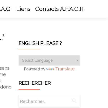
.A.Q.
Liens
Contacts A.F.A.O.R
.”
ENGLISH PLEASE ?
 sens
Translate
Powered by
 me
e
RECHERCHER
i donc
Rechercher :