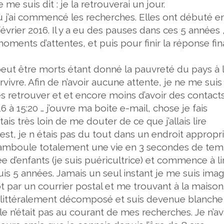
 me suis dit : je la retrouverai un jour.
ù j’ai commencé les recherches. Elles ont débuté e
vrier 2016. Il y a eu des pauses dans ces 5 années 
ments d’attentes, et puis pour finir la réponse fin
 peut être morts étant donné la pauvreté du pays à l
survivre. Afin de n’avoir aucune attente, je ne me suis
 les retrouver et et encore moins d’avoir des contact
16 à 15:20
… j’ouvre ma boite e-mail, chose je fais
is très loin de me douter de ce que j’allais lire
est, je n étais pas du tout dans un endroit appropr
chamboule totalement une vie en 3 secondes de tem
ée d’enfants (je suis puéricultrice) et commence à li
is 5 années. Jamais un seul instant je me suis ima
ôt par un courrier postal et me trouvant à la maison
t littéralement décomposé et suis devenue blanche
 n’était pas au courant de mes recherches. Je n’av