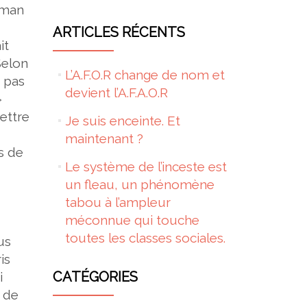
aman
ARTICLES RÉCENTS
it
Selon
L’A.F.O.R change de nom et
t pas
devient l’A.F.A.O.R
»
ettre
Je suis enceinte. Et
maintenant ?
es de
Le système de l’inceste est
un fleau, un phénomène
tabou à l’ampleur
méconnue qui touche
toutes les classes sociales.
us
is
CATÉGORIES
i
 de