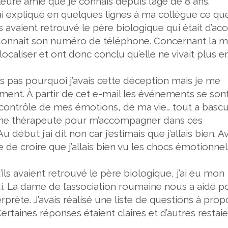
re amie que je connais depuis l’âge de 8 ans.
’ai expliqué en quelques lignes à ma collègue ce que
ils avaient retrouvé le père biologique qui était d’ac
 donnait son numéro de téléphone. Concernant la 
 localiser et ont donc conclu qu’elle ne vivait plus e
 pas pourquoi j’avais cette déception mais je me
ment. À partir de cet e-mail les événements se son
 contrôle de mes émotions, de ma vie… tout a bascu
ir une thérapeute pour m’accompagner dans ces
 début j’ai dit non car j’estimais que j’allais bien. A
e de croire que j’allais bien vu les chocs émotionnel
’ils avaient retrouvé le père biologique, j’ai eu mon
i. La dame de l’association roumaine nous a aidé p
erprète. J’avais réalisé une liste de questions à pro
 Certaines réponses étaient claires et d’autres restai