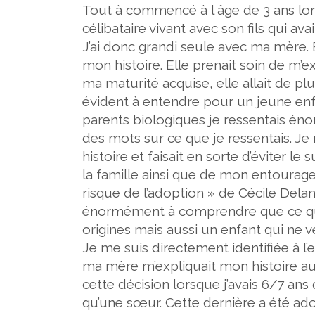
Tout à commencé à l âge de 3 ans lors
célibataire vivant avec son fils qui avai
J’ai donc grandi seule avec ma mère. E
mon histoire. Elle prenait soin de m’ex
ma maturité acquise, elle allait de p
évident à entendre pour un jeune enfa
parents biologiques je ressentais én
des mots sur ce que je ressentais. Je
histoire et faisait en sorte d’éviter l
la famille ainsi que de mon entourage. 
risque de l’adoption » de Cécile Delan
énormément à comprendre que ce qu’u
origines mais aussi un enfant qui ne v
Je me suis directement identifiée à l’
ma mère m’expliquait mon histoire au p
cette décision lorsque j’avais 6/7 ans q
qu’une sœur. Cette dernière a été ad