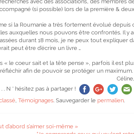
s recherches avec des associations, des membres de
 accompagné (si possible) lors de la première & de
ême si la Roumanie a très fortement évolué depuis 
illes auxquelles nous pouvons être confrontés. Il y a
passées durant
18 mois
, je ne peux tout expliquer 
it peut être d’écrire un livre …
« le coeur sait et la tête pense », parfois il est plu
e réfléchir afin de pouvoir se protéger un maximum.
Céline,
. . . N ' hésitez pas à partager !
classé
,
Témoignages
. Sauvegarder le
permalien
.
aut d’abord s’aimer soi-même »