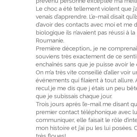
prévenu personne exceptée ma meilleu
Le choc a été tellement violent que j
venais d’apprendre. L’e-mail disait qu’
d’avoir des contacts avec moi et me
biologique ils n’avaient pas réussi à la
Roumanie.
Première déception… je ne comprenais
souviens très exactement de ce senti
enchaînés sans que je puisse avoir le
On m’a très vite conseillé d’aller vo
événements qui filaient à tout allure. Au
recul je me dis que j étais un peu bêt
que je subissais chaque jour.
Trois jours après l’e-mail me disant qu
premier contact téléphonique avec lu
communiquer, elle faisait le rôle d’int
mon histoire et j’ai pu les lui posées.
très floues!