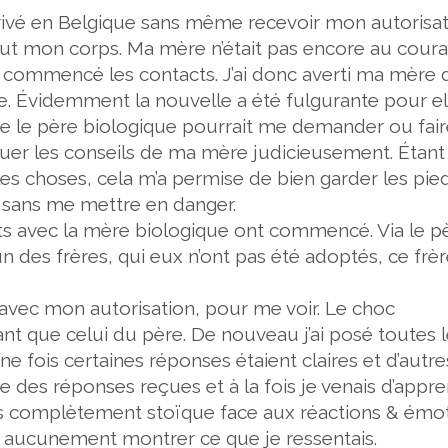
arrivé en Belgique sans même recevoir mon autorisat
t mon corps. Ma mère n’était pas encore au coura
is commencé les contacts. J’ai donc averti ma mère 
. Évidemment la nouvelle a été fulgurante pour el
ue le père biologique pourrait me demander ou fair
liquer les conseils de ma mère judicieusement. Étant
es choses, cela m’a permise de bien garder les pie
 sans me mettre en danger.
ts avec la mère biologique ont commencé. Via le p
un des frères, qui eux n’ont pas été adoptés, ce frè
avec mon autorisation, pour me voir. Le choc
nt que celui du père. De nouveau j’ai posé toutes 
ne fois certaines réponses étaient claires et d’autre
aite des réponses reçues et à la fois je venais d’appr
ais complètement stoïque face aux réactions & émo
s aucunement montrer ce que je ressentais.