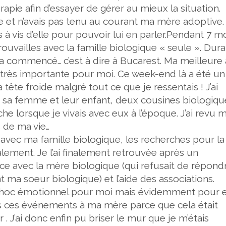
pie afin d’essayer de gérer au mieux la situation.
ne et n’avais pas tenu au courant ma mère adoptive.
 à vis d’elle pour pouvoir lui en parler.Pendant 7 mo
rouvailles avec la famille biologique « seule ». Dur
ut a commencé… c’est à dire à Bucarest. Ma meilleure
rès importante pour moi. Ce week-end là a été un 
 tête froide malgré tout ce que je ressentais ! J’ai
, sa femme et leur enfant, deux cousines biologiqu
oche lorsque je vivais avec eux à l’époque. J’ai revu 
 de ma vie…
avec ma famille biologique, les recherches pour la
ement. Je l’ai finalement retrouvée après un
e avec la mère biologique (qui refusait de répond
 ma soeur biologique) et l’aide des associations.
choc émotionnel pour moi mais évidemment pour e
us ces événements à ma mère parce que cela était
. J’ai donc enfin pu briser le mur que je m’étais