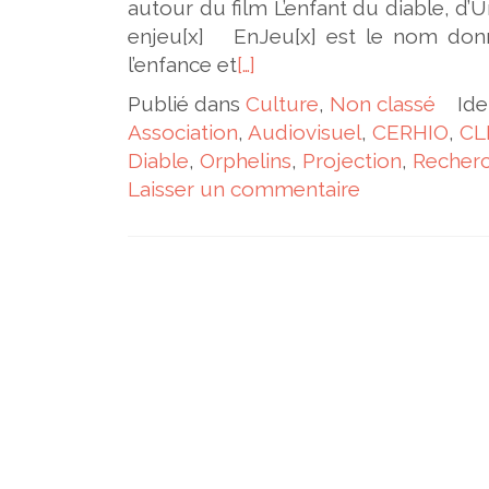
autour du film L’enfant du diable, d
enjeu[x] EnJeu[x] est le nom don
l’enfance et
[…]
Publié dans
Culture
,
Non classé
Ide
Association
,
Audiovisuel
,
CERHIO
,
CL
Diable
,
Orphelins
,
Projection
,
Recher
Laisser un commentaire
Navigation des articles