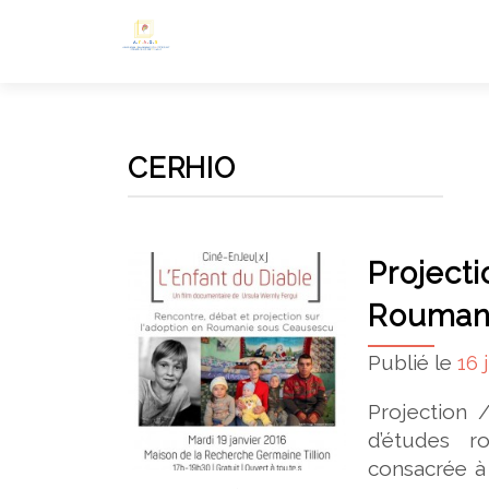
CERHIO
Projecti
Rouman
Publié le
16 
Projection 
d’études r
consacrée à