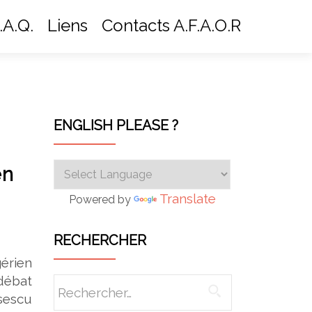
.A.Q.
Liens
Contacts A.F.A.O.R
ENGLISH PLEASE ?
en
Translate
Powered by
RECHERCHER
érien
débat
Rechercher :
sescu