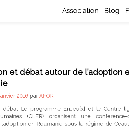
Association
Blog
F
on et débat autour de l’adoption 
ie
janvier 2016
par
AFOR
/ débat Le programme EnJeu[x] et le Centre lig
oumaines (CLER) organisent une conférence-
 l’adoption en Roumanie sous le régime de Ceau