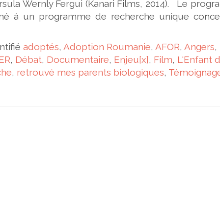
’Ursula Wernly Fergui (Kanari Films, 2014). Le pro
né à un programme de recherche unique conce
ntifié
adoptés
,
Adoption Roumanie
,
AFOR
,
Angers
,
ER
,
Débat
,
Documentaire
,
Enjeu[x]
,
Film
,
L'Enfant 
che
,
retrouvé mes parents biologiques
,
Témoignag