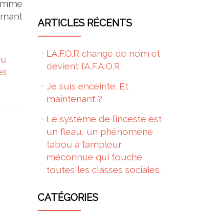
gramme
rnant
ARTICLES RÉCENTS
L’A.F.O.R change de nom et
du
devient l’A.F.A.O.R
es
Je suis enceinte. Et
maintenant ?
Le système de l’inceste est
un fleau, un phénomène
tabou à l’ampleur
méconnue qui touche
toutes les classes sociales.
CATÉGORIES