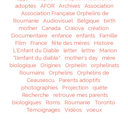
adoptés
AFOR
Archives
Association
Association Française Orphelins de
Roumanie
Audiovisuel
Belgique
birth
mother
Canada
Craiova
création
Documentaire
enfance
enfants
Famille
Film
France
fête des mères
Histoire
L'Enfant du Diable
letter
lettre
Marion
"l'enfant du diable"
mother's day
mère
biologique
Origines
Orphelin
orphelinats
Roumains
Orphelins
Orphelins de
Ceausescu
Parents adoptifs
photographies
Projection
quête
Recherche
retrouvé mes parents
biologiques
Roms
Roumanie
Toronto
Témoignages
Vidéos
voeux