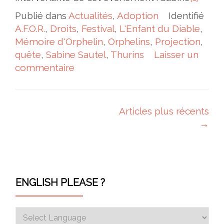
Publié dans
Actualités
,
Adoption
Identifié
A.F.O.R.
,
Droits
,
Festival
,
L'Enfant du Diable
,
Mémoire d'Orphelin
,
Orphelins
,
Projection
,
quête
,
Sabine Sautel
,
Thurins
Laisser un
commentaire
Navigation des articles
Articles plus récents
→
ENGLISH PLEASE ?