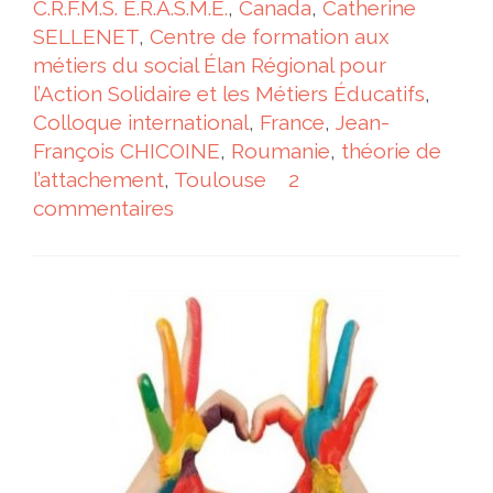
C.R.F.M.S. E.R.A.S.M.E.
,
Canada
,
Catherine
SELLENET
,
Centre de formation aux
métiers du social Élan Régional pour
l’Action Solidaire et les Métiers Éducatifs
,
Colloque international
,
France
,
Jean-
François CHICOINE
,
Roumanie
,
théorie de
l’attachement
,
Toulouse
2
commentaires