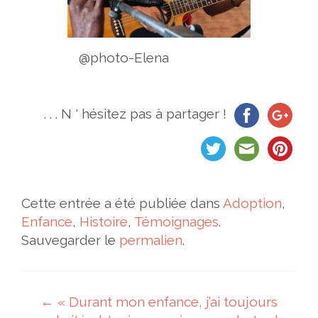
@photo-Elena
. . . N ' hésitez pas à partager !
Cette entrée a été publiée dans
Adoption
,
Enfance
,
Histoire
,
Témoignages
.
Sauvegarder le
permalien
.
Navigation des articles
←
« Durant mon enfance, j’ai toujours