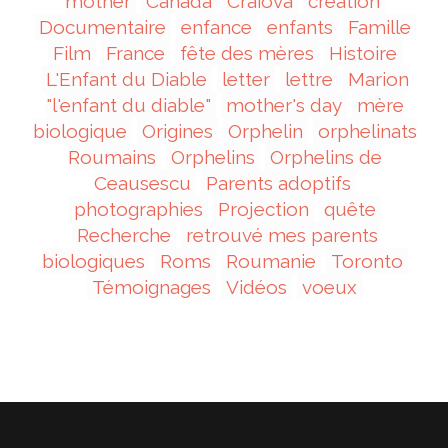
mother
Canada
Craiova
création
Documentaire
enfance
enfants
Famille
Film
France
fête des mères
Histoire
L'Enfant du Diable
letter
lettre
Marion
"l'enfant du diable"
mother's day
mère
biologique
Origines
Orphelin
orphelinats
Roumains
Orphelins
Orphelins de
Ceausescu
Parents adoptifs
photographies
Projection
quête
Recherche
retrouvé mes parents
biologiques
Roms
Roumanie
Toronto
Témoignages
Vidéos
voeux