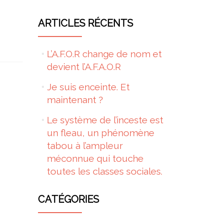
ARTICLES RÉCENTS
L’A.F.O.R change de nom et
devient l’A.F.A.O.R
Je suis enceinte. Et
maintenant ?
Le système de l’inceste est
un fleau, un phénomène
tabou à l’ampleur
méconnue qui touche
toutes les classes sociales.
CATÉGORIES