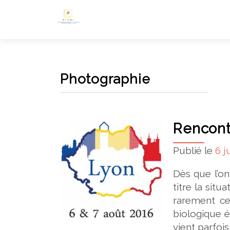
Photographie
Rencont
Publié le
6 j
Dès que l’on
titre la situ
rarement ce
biologique é
vient parfoi