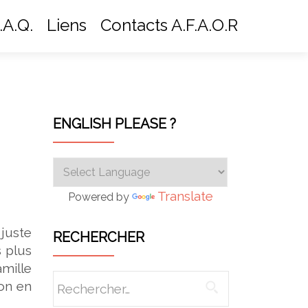
.A.Q.
Liens
Contacts A.F.A.O.R
ENGLISH PLEASE ?
Translate
Powered by
 juste
RECHERCHER
s plus
mille
Rechercher :
 on en