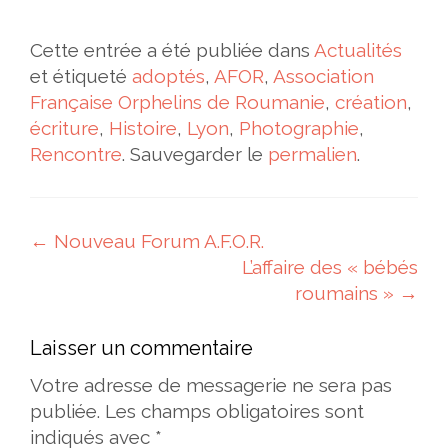
Cette entrée a été publiée dans
Actualités
et étiqueté
adoptés
,
AFOR
,
Association
Française Orphelins de Roumanie
,
création
,
écriture
,
Histoire
,
Lyon
,
Photographie
,
Rencontre
. Sauvegarder le
permalien
.
Navigation des articles
←
Nouveau Forum A.F.O.R.
L’affaire des « bébés
roumains »
→
Laisser un commentaire
Votre adresse de messagerie ne sera pas
publiée.
Les champs obligatoires sont
indiqués avec
*