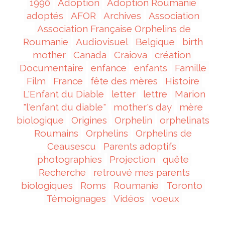
1990
Adoption
Adoption Roumanie
adoptés
AFOR
Archives
Association
Association Française Orphelins de
Roumanie
Audiovisuel
Belgique
birth
mother
Canada
Craiova
création
Documentaire
enfance
enfants
Famille
Film
France
fête des mères
Histoire
L'Enfant du Diable
letter
lettre
Marion
"l'enfant du diable"
mother's day
mère
biologique
Origines
Orphelin
orphelinats
Roumains
Orphelins
Orphelins de
Ceausescu
Parents adoptifs
photographies
Projection
quête
Recherche
retrouvé mes parents
biologiques
Roms
Roumanie
Toronto
Témoignages
Vidéos
voeux