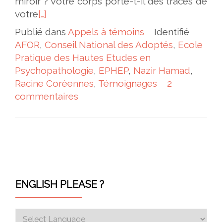
miroir ? Votre corps porte-t-il des traces de
votre
[…]
Publié dans
Appels à témoins
Identifié
AFOR
,
Conseil National des Adoptés
,
Ecole
Pratique des Hautes Etudes en
Psychopathologie
,
EPHEP
,
Nazir Hamad
,
Racine Coréennes
,
Témoignages
2
commentaires
Navigation des articles
ENGLISH PLEASE ?