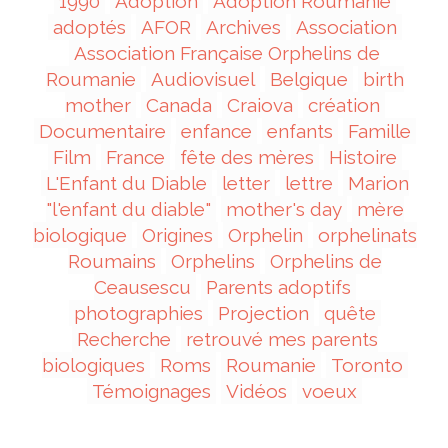
1990
Adoption
Adoption Roumanie
adoptés
AFOR
Archives
Association
Association Française Orphelins de
Roumanie
Audiovisuel
Belgique
birth
mother
Canada
Craiova
création
Documentaire
enfance
enfants
Famille
Film
France
fête des mères
Histoire
L'Enfant du Diable
letter
lettre
Marion
"l'enfant du diable"
mother's day
mère
biologique
Origines
Orphelin
orphelinats
Roumains
Orphelins
Orphelins de
Ceausescu
Parents adoptifs
photographies
Projection
quête
Recherche
retrouvé mes parents
biologiques
Roms
Roumanie
Toronto
Témoignages
Vidéos
voeux