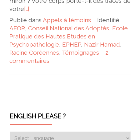
miroir ? Votre corps porte-t-il des traces de
votre
[…]
Publié dans
Appels à témoins
Identifié
AFOR
,
Conseil National des Adoptés
,
Ecole
Pratique des Hautes Etudes en
Psychopathologie
,
EPHEP
,
Nazir Hamad
,
Racine Coréennes
,
Témoignages
2
commentaires
Navigation des articles
ENGLISH PLEASE ?