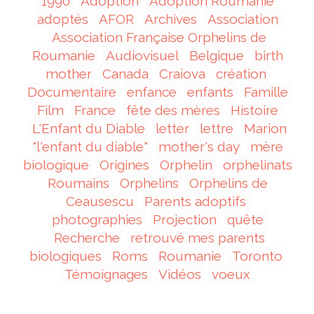
1990
Adoption
Adoption Roumanie
adoptés
AFOR
Archives
Association
Association Française Orphelins de
Roumanie
Audiovisuel
Belgique
birth
mother
Canada
Craiova
création
Documentaire
enfance
enfants
Famille
Film
France
fête des mères
Histoire
L'Enfant du Diable
letter
lettre
Marion
"l'enfant du diable"
mother's day
mère
biologique
Origines
Orphelin
orphelinats
Roumains
Orphelins
Orphelins de
Ceausescu
Parents adoptifs
photographies
Projection
quête
Recherche
retrouvé mes parents
biologiques
Roms
Roumanie
Toronto
Témoignages
Vidéos
voeux